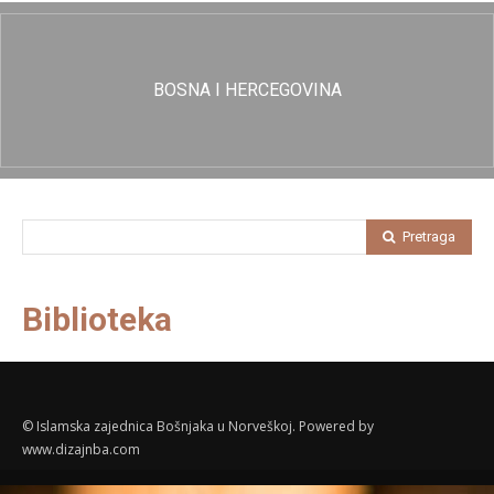
BOSNA I HERCEGOVINA
Pretraga
Biblioteka
© Islamska zajednica Bošnjaka u Norveškoj. Powered by
www.dizajnba.com