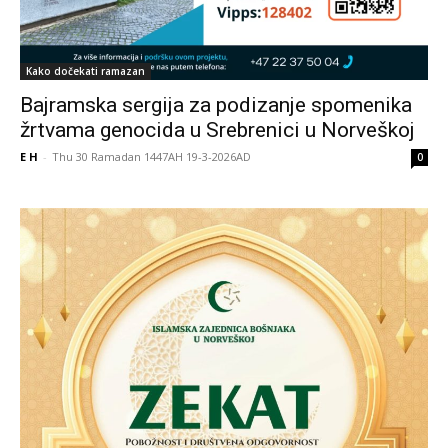
Kako dočekati ramazan
Bajramska sergija za podizanje spomenika
žrtvama genocida u Srebrenici u Norveškoj
E H
-
Thu 30 Ramadan 1447AH 19-3-2026AD
0