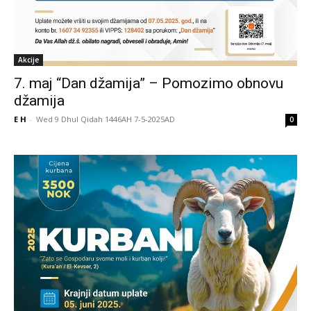
Akcije
7. maj “Dan džamija” – Pomozimo obnovu
džamija
E H
-
Wed 9 Dhul Qidah 1446AH 7-5-2025AD
0