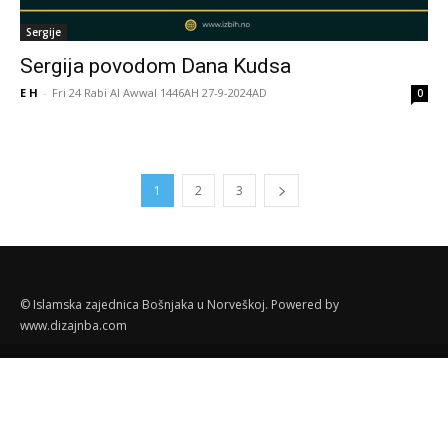
Sergije
Sergija povodom Dana Kudsa
E H
-
Fri 24 Rabi Al Awwal 1446AH 27-9-2024AD
0
1
2
3
© Islamska zajednica Bošnjaka u Norveškoj. Powered by
www.dizajnba.com