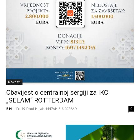
Novosti
Obavijest o centralnoj sergiji za IKC
„SELAM“ ROTTERDAM
E H
-
Fri 19 Dhul Hijjah 1447AH 5-6-2026AD
0