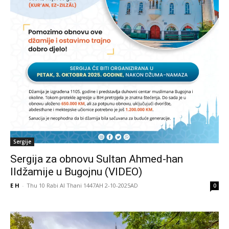
Sergije
Sergija za obnovu Sultan Ahmed-han
IIdžamije u Bugojnu (VIDEO)
E H
-
Thu 10 Rabi Al Thani 1447AH 2-10-2025AD
0