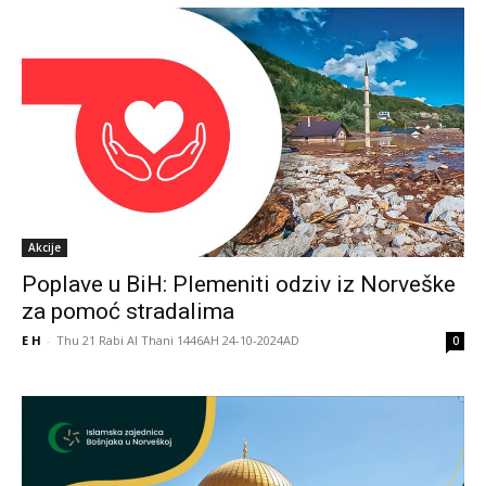
Akcije
Poplave u BiH: Plemeniti odziv iz Norveške
za pomoć stradalima
E H
-
Thu 21 Rabi Al Thani 1446AH 24-10-2024AD
0