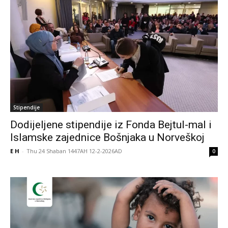
Stipendije
Dodijeljene stipendije iz Fonda Bejtul-mal i
Islamske zajednice Bošnjaka u Norveškoj
E H
-
Thu 24 Shaban 1447AH 12-2-2026AD
0