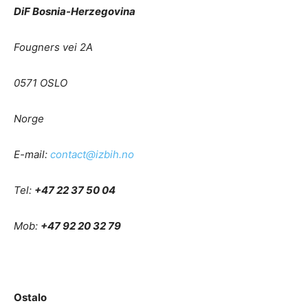
DiF Bosnia-Herzegovina
Fougners vei 2A
0571 OSLO
Norge
E-mail:
contact@izbih.no
Tel:
+47 22 37 50 04
Mob:
+47 92 20 32 79
Ostalo