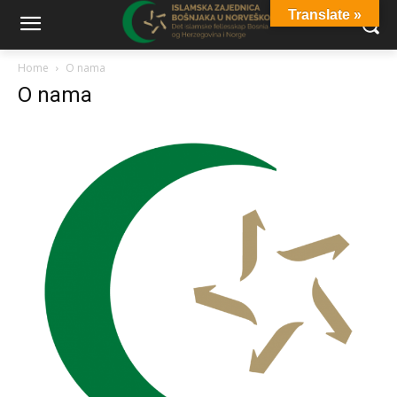
Translate »
Home
O nama
O nama