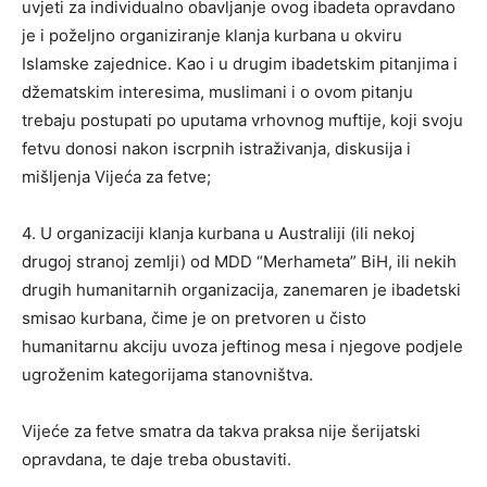
uvjeti za individualno obavljanje ovog ibadeta opravdano
je i poželjno organiziranje klanja kurbana u okviru
Islamske zajednice. Kao i u drugim ibadetskim pitanjima i
džematskim interesima, muslimani i o ovom pitanju
trebaju postupati po uputama vrhovnog muftije, koji svoju
fetvu donosi nakon iscrpnih istraživanja, diskusija i
mišljenja Vijeća za fetve;
4. U organizaciji klanja kurbana u Australiji (ili nekoj
drugoj stranoj zemlji) od MDD “Merhameta” BiH, ili nekih
drugih humanitarnih organizacija, zanemaren je ibadetski
smisao kurbana, čime je on pretvoren u čisto
humanitarnu akciju uvoza jeftinog mesa i njegove podjele
ugroženim kategorijama stanovništva.
Vijeće za fetve smatra da takva praksa nije šerijatski
opravdana, te daje treba obustaviti.