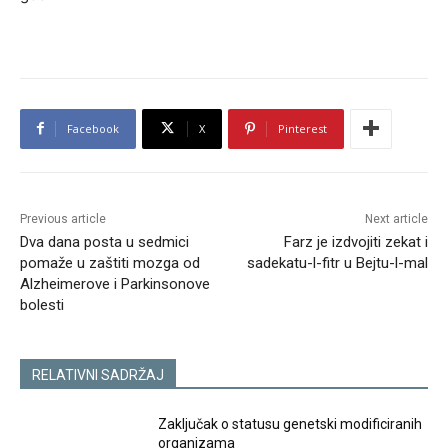
Facebook
X
Pinterest
Previous article
Next article
Dva dana posta u sedmici
Farz je izdvojiti zekat i
pomaže u zaštiti mozga od
sadekatu-l-fitr u Bejtu-l-mal
Alzheimerove i Parkinsonove
bolesti
RELATIVNI SADRŽAJ
Zaključak o statusu genetski modificiranih
organizama