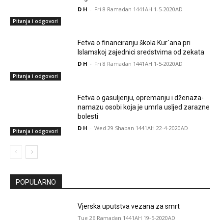
D H
-
Fri 8 Ramadan 1441AH 1-5-2020AD
Pitanja i odgovori
Fetva o financiranju škola Kur`ana pri
Islamskoj zajednici sredstvima od zekata
D H
-
Fri 8 Ramadan 1441AH 1-5-2020AD
Pitanja i odgovori
Fetva o gasuljenju, opremanju i dženaza-
namazu osobi koja je umrla usljed zarazne
bolesti
D H
-
Wed 29 Shaban 1441AH 22-4-2020AD
Pitanja i odgovori
POPULARNO
Vjerska uputstva vezana za smrt
Tue 26 Ramadan 1441AH 19-5-2020AD