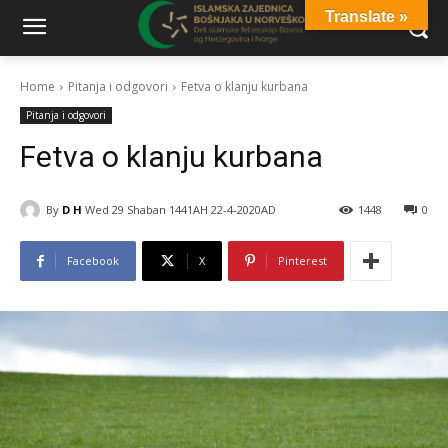
Translate »
Home
Pitanja i odgovori
Fetva o klanju kurbana
Pitanja i odgovori
Fetva o klanju kurbana
By
D H
Wed 29 Shaban 1441AH 22-4-2020AD
1448
0
Facebook
X
Pinterest