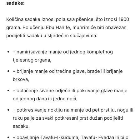
sadake:
Količina sadake iznosi pola sa’a pšenice, što iznosi 1900
grama. Po učenju Ebu Hanife, muhrim će biti obavezan
podijeliti sadaku u sljedećim slučajevima:
– namirisavanje manje od jednog kompletnog
tjelesnog organa,
– brijanje manje od trećine glave, brade ili brijanje
brkova,
– oblačenje šivene odjeće ili pokrivanje glave manje
od jednog dana ili jedne noći,
– potkresivanje noktiju na manje od pet prstiju, nogu ili
ruku pa je za svaki potkresani prst dužan podijeliti
sadaku,
– obavljanje Tavafu-l-kuduma, Tavafu-l-vedaa ili bilo