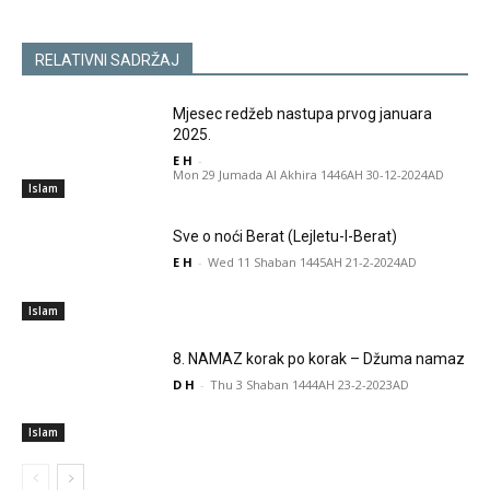
RELATIVNI SADRŽAJ
Mjesec redžeb nastupa prvog januara
2025.
E H
-
Mon 29 Jumada Al Akhira 1446AH 30-12-2024AD
Islam
Sve o noći Berat (Lejletu-l-Berat)
E H
-
Wed 11 Shaban 1445AH 21-2-2024AD
Islam
8. NAMAZ korak po korak – Džuma namaz
D H
-
Thu 3 Shaban 1444AH 23-2-2023AD
Islam