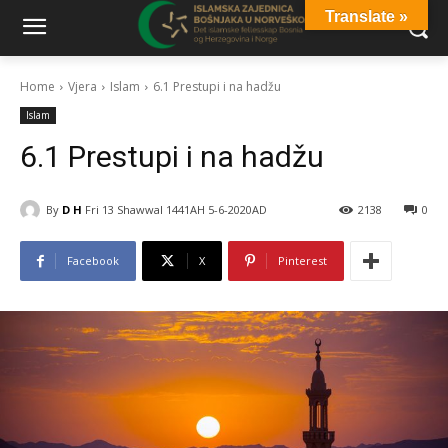
Translate »
Home
Vjera
Islam
6.1 Prestupi i na hadžu
Islam
6.1 Prestupi i na hadžu
By
D H
Fri 13 Shawwal 1441AH 5-6-2020AD
2138
0
Facebook
X
Pinterest