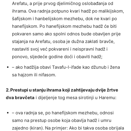
Arefatu, a prije prvog djelimičnog oslobađanja od
ihrama. Ova radnja potpuno kvari hadž po malikijskom,
šafijskom i hanbelijskom mezhebu, dok ne kvari po
hanefijskom. Po hanefijskom mezhebu hadž će biti
pokvaren samo ako spolni odnos bude obavljen prije
stajanja na Arefatu, osoba je dužna zaklati bravče,
nastaviti svoj već pokvareni i neispravni hadž i
ponovo, sljedeće godine doći i obaviti hadž;
– ako hadžija obavi Tavafu-l-ifade kao džunub i žena
sa hajzom ili nifasom.
2. Prestupi u stanju ihrama koji zahtijevaju dvije žrtve
dva bravčeta
i dijeljenje tog mesa sirotinji u Haremu:
– ova radnja se, po hanefijskom mezhebu, odnosi
samo na prestup osobe koja obavlja hadž i umru
zajedno (kiran). Na primjer: Ako bi takva osoba obrijala