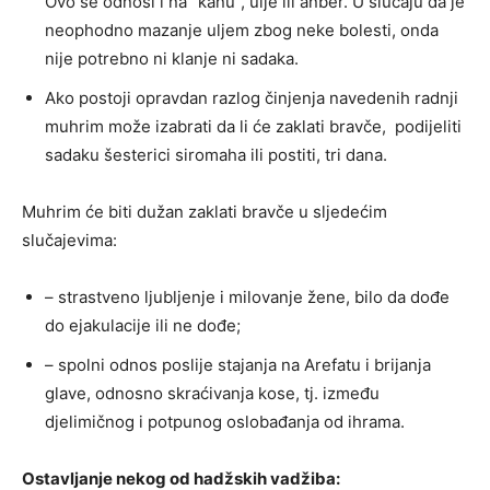
Ovo se odnosi i na “kanu”, ulje ili anber. U slučaju da je
neophodno mazanje uljem zbog neke bolesti, onda
nije potrebno ni klanje ni sadaka.
Ako postoji opravdan razlog činjenja navedenih radnji
muhrim može izabrati da li će zaklati bravče, podijeliti
sadaku šesterici siromaha ili postiti, tri dana.
Muhrim će biti dužan zaklati bravče u sljedećim
slučajevima:
– strastveno ljubljenje i milovanje žene, bilo da dođe
do ejakulacije ili ne dođe;
– spolni odnos poslije stajanja na Arefatu i brijanja
glave, odnosno skraćivanja kose, tj. između
djelimičnog i potpunog oslobađanja od ihrama.
Ostavljanje nekog od hadžskih vadžiba: