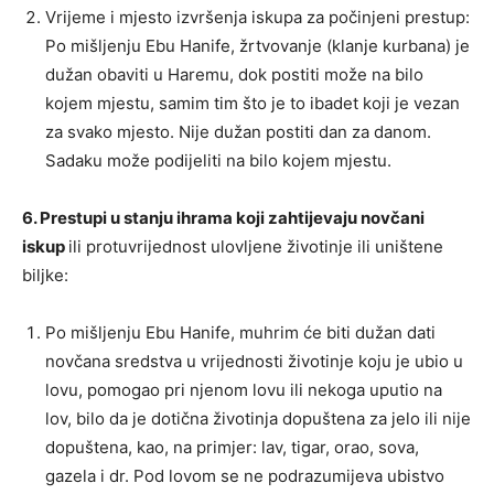
Vrijeme i mjesto izvršenja iskupa za počinjeni prestup:
Po mišljenju Ebu Hanife, žrtvovanje (klanje kurbana) je
dužan obaviti u Haremu, dok postiti može na bilo
kojem mjestu, samim tim što je to ibadet koji je vezan
za svako mjesto. Nije dužan postiti dan za danom.
Sadaku može podijeliti na bilo kojem mjestu.
6. Prestupi u stanju ihrama koji zahtijevaju novčani
iskup
ili protuvrijednost ulovljene životinje ili uništene
biljke:
Po mišljenju Ebu Hanife, muhrim će biti dužan dati
novčana sredstva u vrijednosti životinje koju je ubio u
lovu, pomogao pri njenom lovu ili nekoga uputio na
lov, bilo da je dotična životinja dopuštena za jelo ili nije
dopuštena, kao, na primjer: lav, tigar, orao, sova,
gazela i dr. Pod lovom se ne podrazumijeva ubistvo