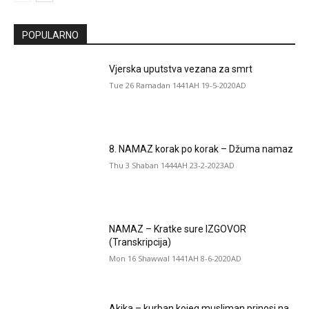
POPULARNO
Vjerska uputstva vezana za smrt
Tue 26 Ramadan 1441AH 19-5-2020AD
8. NAMAZ korak po korak – Džuma namaz
Thu 3 Shaban 1444AH 23-2-2023AD
NAMAZ – Kratke sure IZGOVOR
(Transkripcija)
Mon 16 Shawwal 1441AH 8-6-2020AD
Akika – kurban kojeg musliman prinosi na