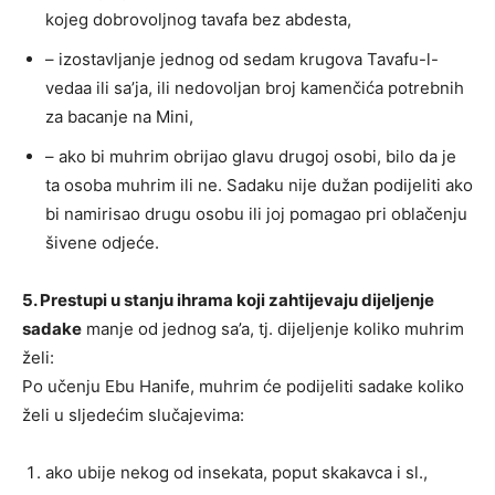
kojeg dobrovoljnog tavafa bez abdesta,
– izostavljanje jednog od sedam krugova Tavafu-l-
vedaa ili sa’ja, ili nedovoljan broj kamenčića potrebnih
za bacanje na Mini,
– ako bi muhrim obrijao glavu drugoj osobi, bilo da je
ta osoba muhrim ili ne. Sadaku nije dužan podijeliti ako
bi namirisao drugu osobu ili joj pomagao pri oblačenju
šivene odjeće.
5. Prestupi u stanju ihrama koji zahtijevaju dijeljenje
sadake
manje od jednog sa’a, tj. dijeljenje koliko muhrim
želi:
Po učenju Ebu Hanife, muhrim će podijeliti sadake koliko
želi u sljedećim slučajevima:
ako ubije nekog od insekata, poput skakavca i sl.,