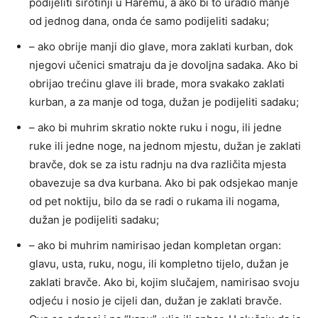
podijeliti sirotinji u Haremu, a ako bi to uradio manje
od jednog dana, onda će samo podijeliti sadaku;
– ako obrije manji dio glave, mora zaklati kurban, dok
njegovi učenici smatraju da je dovoljna sadaka. Ako bi
obrijao trećinu glave ili brade, mora svakako zaklati
kurban, a za manje od toga, dužan je podijeliti sadaku;
– ako bi muhrim skratio nokte ruku i nogu, ili jedne
ruke ili jedne noge, na jednom mjestu, dužan je zaklati
bravče, dok se za istu radnju na dva različita mjesta
obavezuje sa dva kurbana. Ako bi pak odsjekao manje
od pet noktiju, bilo da se radi o rukama ili nogama,
dužan je podijeliti sadaku;
– ako bi muhrim namirisao jedan kompletan organ:
glavu, usta, ruku, nogu, ili kompletno tijelo, dužan je
zaklati bravče. Ako bi, kojim slučajem, namirisao svoju
odjeću i nosio je cijeli dan, dužan je zaklati bravče.