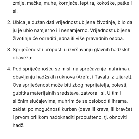
zmije, mačke, muhe, kornjače, leptira, kokoške, patke i
sl.
Ubica je dužan dati vrijednost ubijene životinje, bilo da
ju je ubio namjerno ili nenamjerno. Vrijednost ubijene
životinje će odrediti jedna ili više pravednih osoba.
Spriječenost i propusti u izvršavanju glavnih hadžskih
obaveza:
Pod spriječenošću se misli na sprečavanje muhrima u
obavljanju hadžskih ruknova (Arefat i Tavafu-z-zijaret).
Ova spriječenost može biti zbog neprijatelja, bolesti,
gubitka materijalnih sredstava, zatvora i sl. U tim i
sličnim slučajevima, muhrim će se osloboditi ihrama,
zaklati po mogućnosti kurban (deva ili krava, ili bravče)
i prvom prilikom nadoknaditi propušteno, tj. obnoviti
hadž.