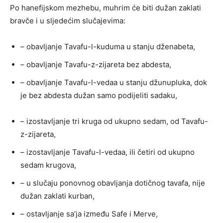
Po hanefijskom mezhebu, muhrim će biti dužan zaklati
bravče i u sljedećim slučajevima:
– obavljanje Tavafu-l-kuduma u stanju dženabeta,
– obavljanje Tavafu-z-zijareta bez abdesta,
– obavljanje Tavafu-l-vedaa u stanju džunupluka, dok
je bez abdesta dužan samo podijeliti sadaku,
– izostavljanje tri kruga od ukupno sedam, od Tavafu-
z-zijareta,
– izostavljanje Tavafu-l-vedaa, ili četiri od ukupno
sedam krugova,
– u slučaju ponovnog obavljanja dotičnog tavafa, nije
dužan zaklati kurban,
– ostavljanje sa’ja između Safe i Merve,