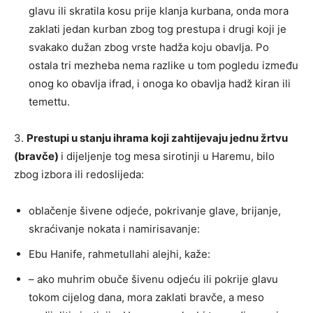
glavu ili skratila kosu prije klanja kurbana, onda mora
zaklati jedan kurban zbog tog prestupa i drugi koji je
svakako dužan zbog vrste hadža koju obavlja. Po
ostala tri mezheba nema razlike u tom pogledu između
onog ko obavlja ifrad, i onoga ko obavlja hadž kiran ili
temettu.
3.
Prestupi u stanju ihrama koji zahtijevaju jednu žrtvu
(bravče)
i dijeljenje tog mesa sirotinji u Haremu, bilo
zbog izbora ili redoslijeda:
oblačenje šivene odjeće, pokrivanje glave, brijanje,
skraćivanje nokata i namirisavanje:
Ebu Hanife, rahmetullahi alejhi, kaže:
– ako muhrim obuče šivenu odjeću ili pokrije glavu
tokom cijelog dana, mora zaklati bravče, a meso