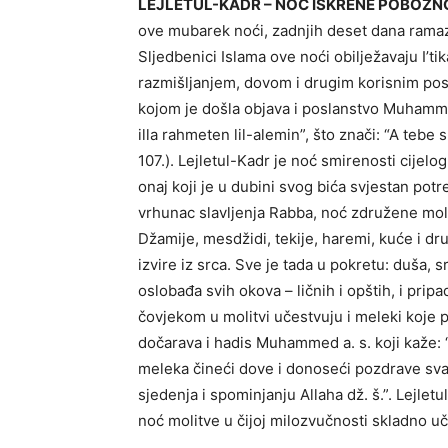
LEJLETUL-KADR – NOĆ ISKRENE POBOŽNO
ove mubarek noći, zadnjih deset dana rama
Sljedbenici Islama ove noći obilježavaju I’
razmišljanjem, dovom i drugim korisnim posl
kojom je došla objava i poslanstvo Muhammed
illa rahmeten lil-alemin”, što znači: “A tebe
107.). Lejletul-Kadr je noć smirenosti cijel
onaj koji je u dubini svog bića svjestan pot
vrhunac slavljenja Rabba, noć združene moli
Džamije, mesdžidi, tekije, haremi, kuće i d
izvire iz srca. Sve je tada u pokretu: duša, s
oslobađa svih okova – ličnih i opštih, i pr
čovjekom u molitvi učestvuju i meleki koje 
dočarava i hadis Muhammed a. s. koji kaže: 
meleka čineći dove i donoseći pozdrave svako
sjedenja i spominjanju Allaha dž. š.”. Lejlet
noć molitve u čijoj milozvučnosti skladno uče