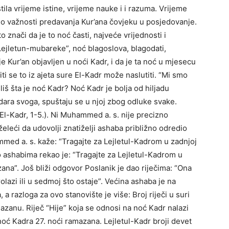
tila vrijeme istine, vrijeme nauke i i razuma. Vrijeme
o važnosti predavanja Kur’ana čovjeku u posjedovanje.
o znači da je to noć časti, najveće vrijednosti i
“Lejletun-mubareke”, noć blagoslova, blagodati,
e Kur’an objavljen u noći Kadr, i da je ta noć u mjesecu
iti se to iz ajeta sure El-Kadr može naslutiti. “Mi smo
isliš šta je noć Kadr? Noć Kadr je bolja od hiljadu
dara svoga, spuštaju se u njoj zbog odluke svake.
(El-Kadr, 1-5.). Ni Muhammed a. s. nije precizno
želeći da udovolji znatiželji ashaba približno odredio
med a. s. kaže: “Tragajte za Lejletul-Kadrom u zadnjoj
o ashabima rekao je: “Tragajte za Lejletul-Kadrom u
na”. Još bliži odgovor Poslanik je dao riječima: “Ona
rolazi ili u sedmoj što ostaje”. Većina ashaba je na
a razloga za ovo stanovište je više: Broj riječi u suri
mazanu. Riječ “Hije” koja se odnosi na noć Kadr nalazi
noć Kadra 27. noći ramazana. Lejletul-Kadr broji devet