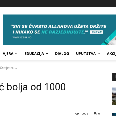
VJERA
EDUKACIJA
DIALOG
UPUTSTVA
AKCI
00 mjeseci...
oć bolja od 1000
10901
0