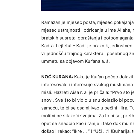
Ramazan je mjesec posta, mjesec pokajanja,
mjesec ustrajnosti i odricanja u ime Allaha,
bratskih susreta, opraštanja i potpomaganja, 
Kadra. Lejletul – Kadr je praznik, jedinstven
vrijednošću trajnog karaktera i posebnog zn
ummetu sa objavom Kur’ana a. š.
NOĆ KUR’ANA:
Kako je Kur’an počeo dolaziti 
interesovalo i interesuje svakog muslimana i
misli. Hazreti Aiša r. a. je pričala: “Prvo što 
snovi. Sve što bi vidio u snu dolazilo bi po
samoću, te bi se osamljivao u pećini Hira. T
molitvi ne silazeći svojima. Za to bi se, pre
opet se snadbio kao i ranije i tako dok mu ne
došao i rekao: “Ikre … “ ! “Uči …”! (Buharija, 