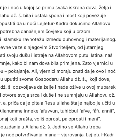
 je i noć u kojoj se prima svaka iskrena dova, želja i
ahu dž. š. bila i ostala spona i most koji povezuje
opustiti da u noći Lejletur-Kadra dokučimo Allahovu
o potrebna današnjem čovjeku koji u brzom i
 i islamsku ravnotežu između duhovnog i materijalnog.
nevne veze s njegovim Stvoriteljem, od jutarnjeg
ti svoju dušu i istraje na Allahovom putu. Istina, naš
umnje, kako bi nam dova bila primljena. Zato vjernici u
u – pokajanje. Ali, vjernici moraju znati da je ovo i noć
u uputiti svome Gospodaru Allahu dž. š., koji dove,
h dž. š. dozvoljava da želje i nade ožive u ovoj mubarek
ci otvore svoja srca i duše i ne sumnjaju u Allahovu dž.
 a. priča da je pitala Resulullaha šta je najbolje učiti u
Allahumme inneke ‘afuvvun, tuhibbul-‘afve, fåfu annii”,
aj koji prašta, voliš oprost, pa oprosti i meni”.
ouzdanja u Allaha dž. š. Jedino se Allahu treba
r je noć potvrđivanja imana – vjerovanja. Lejletul-Kadr