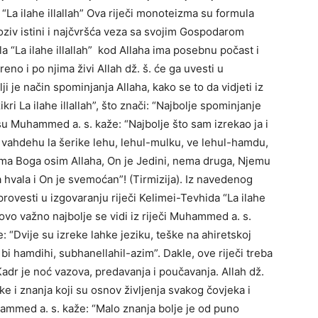
 “La ilahe illallah” Ova riječi monoteizma su formula
oziv istini i najčvršća veza sa svojim Gospodarom
a “La ilahe illallah” kod Allaha ima posebnu počast i
reno i po njima živi Allah dž. š. će ga uvesti u
ji je način spominjanja Allaha, kako se to da vidjeti iz
ri La ilahe illallah”, što znači: “Najbolje spominjanje
isu Muhammed a. s. kaže: “Najbolje što sam izrekao ja i
ah, vahdehu la šerike lehu, lehul-mulku, ve lehul-hamdu,
“Nema Boga osim Allaha, On je Jedini, nema druga, Njemu
 hvala i On je svemoćan”! (Tirmizija). Iz navedenog
provesti u izgovaranju riječi Kelimei-Tevhida “La ilahe
e ovo važno najbolje se vidi iz riječi Muhammed a. s.
: “Dvije su izreke lahke jeziku, teške na ahiretskoj
 bi hamdihi, subhanellahil-azim”. Dakle, ove riječi treba
-Kadr je noć vazova, predavanja i poučavanja. Allah dž.
ke i znanja koji su osnov življenja svakog čovjeka i
ammed a. s. kaže: “Malo znanja bolje je od puno