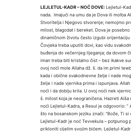
LEJLETUL-KADR – NOĆ DOVE:
Lejletul-Kadr
nada. Imajući na umu da je Dova ili molba All
Stvoritelja i Njegovo stvorenje; nemojmo pr
milost, blagodat i bereket. Dova je posebn
dinamičnom životu često izgubi orijentaciju
Čovjeka treba uputiti dovi, kao vidu svakod
buđenja do večernjeg lijeganja; da dovom čis
iman treba biti kristalno čist – bez ikakve s
ovoj noći mole Allaha dž. š. da im primi tewb
kada i obične svakodnevne želje i nade mog
želje i nade vjernika prima i ispunjava. Alla
noći i da dobiju krila. U ovoj noći nek vjerni
š. milost koja je neograničena. Hazreti Aiša r.
noći Lejletul-Kadra, a Resul je odgovorio: “ 
što na bosanskom jeziku znači: “Bože, Ti si on
Lejletul-Kadr je noć Tevvekula – potpunog p
prikloniti cijelim svojim bićem. Lejletul-Kad