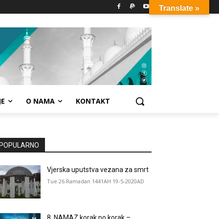
Translate »
JE
O NAMA
KONTAKT
POPULARNO
Vjerska uputstva vezana za smrt
Tue 26 Ramadan 1441AH 19-5-2020AD
8. NAMAZ korak po korak –