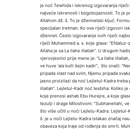
je noć Tewhida i iskrenog izgovaranja riječi:
najveće iskrenosti i bogobojaznosti. To je p
Allahom dž. š. To je džennetski ključ. Formul
specijalan tretman. Ko ove riječi izgovori isk
džennet. Često izgovaranje ovih riječi najbol
riječi Muhammed a. s. koje glase: “Efdaluz-zik
Allaha je sa La ilahe illallah”. U drugom had
vjerovjesnici prije mene je: “La ilahe illall
ve huve ‘ala kulli šejin kadir”, što znači: 
pripada vlast nad svim, Njemu pripada svaka
jasno proizilazi da noć Lejletul-Kadra treba 
illallah”. Lejletul-Kadr noć tesbiha: Koliko j
koje prenosi ashab Ebu Hurejre, a koje glase
tezulji i drage Milostivom: “Subhanellahi, ve
što više učiti u noći Lejletu-Kadra. Lejletul
š. je u noći Lejletu-Kadra istakao značaj nau
obaveza koja traje od rođenja do smrti. Muh