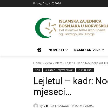
Friday, August 7, 2026
P
NOVOSTI
RAMAZAN 2026
O
Home
Vjera
Islam
Lejletul - kadr: Noć bolja od 10
Islam
Ramazan – mjesec milosti
Lejlet-ul-kadr
Č
Lejletul – kadr: N
E
mjeseci…
T
By
D H
Tue 17 Shawwal 1441AH 9-6-2020AD
N