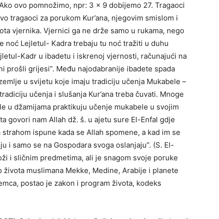
a. Ako ovo pomnožimo, npr: 3 x 9 dobijemo 27. Tragaoci
avo tragaoci za porukom Kur’ana, njegovim smislom i
ivota vjernika. Vjernici ga ne drže samo u rukama, nego
e noć Lejletul- Kadra trebaju tu noć tražiti u duhu
letul-Kadr u ibadetu i iskrenoj vjernosti, računajući na
ni prošli grijesi”. Među najodabranije ibadete spada
 zemlje u svijetu koje imaju tradiciju učenja Mukabele –
radiciju učenja i slušanja Kur’ana treba čuvati. Mnoge
le u džamijama praktikuju učenje mukabele u svojim
a govori nam Allah dž. š. u ajetu sure El-Enfal gdje
rca strahom ispune kada se Allah spomene, a kad im se
ju i samo se na Gospodara svoga oslanjaju”. (S. El-
 koži i sličnim predmetima, ali je snagom svoje poruke
dio života muslimana Mekke, Medine, Arabije i planete
emca, postao je zakon i program života, kodeks