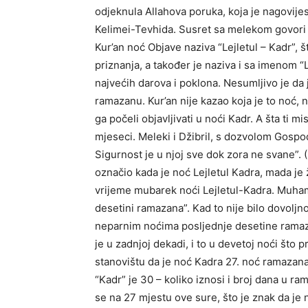
odjeknula Allahova poruka, koja je nagovijes
Kelimei-Tevhida. Susret sa melekom govori 
Kur’an noć Objave naziva “Lejletul – Kadr”, št
priznanja, a također je naziva i sa imenom 
najvećih darova i poklona. Nesumljivo je da j
ramazanu. Kur’an nije kazao koja je to noć, n
ga počeli objavljivati u noći Kadr. A šta ti m
mjeseci. Meleki i Džibril, s dozvolom Gospo
Sigurnost je u njoj sve dok zora ne svane”. 
označio kada je noć Lejletul Kadra, mada je 
vrijeme mubarek noći Lejletul-Kadra. Muham
desetini ramazana”. Kad to nije bilo dovoljn
neparnim noćima posljednje desetine ramaza
je u zadnjoj dekadi, i to u devetoj noći što p
stanovištu da je noć Kadra 27. noć ramazana, 
“Kadr” je 30 – koliko iznosi i broj dana u ra
se na 27 mjestu ove sure, što je znak da je 