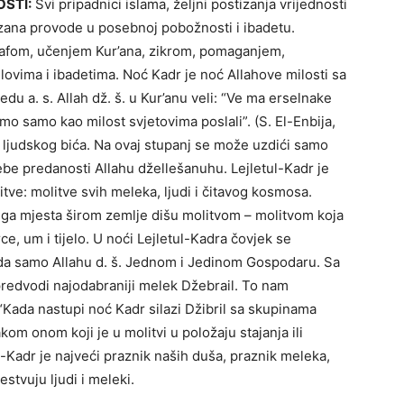
STI:
Svi pripadnici islama, željni postizanja vrijednosti
zana provode u posebnoj pobožnosti i ibadetu.
tikafom, učenjem Kur’ana, zikrom, pomaganjem,
ovima i ibadetima. Noć Kadr je noć Allahove milosti sa
u a. s. Allah dž. š. u Kur’anu veli: “Ve ma erselnake
 smo samo kao milost svjetovima poslali”. (S. El-Enbija,
og ljudskog bića. Na ovaj stupanj se može uzdići samo
rebe predanosti Allahu džellešanuhu. Lejletul-Kadr je
tve: molitve svih meleka, ljudi i čitavog kosmosa.
ruga mjesta širom zemlje dišu molitvom – molitvom koja
rce, um i tijelo. U noći Lejletul-Kadra čovjek se
ipada samo Allahu d. š. Jednom i Jedinom Gospodaru. Sa
predvodi najodabraniji melek Džebrail. To nam
“Kada nastupi noć Kadr silazi Džibril sa skupinama
m onom koji je u molitvi u položaju stajanja ili
ul-Kadr je najveći praznik naših duša, praznik meleka,
stvuju ljudi i meleki.