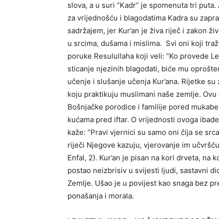
slova, a u suri “Kadr” je spomenuta tri put
za vrijednošću i blagodatima Kadra su zapr
sadržajem, jer Kur’an je živa riječ i zakon ž
u srcima, dušama i mislima. Svi oni koji traž
poruke Resulullaha koji veli: “Ko provede Lej
sticanje njezinih blagodati, biće mu oprošte
učenje i slušanje učenja Kur’ana. Rijetke su
koju praktikuju muslimani naše zemlje. Ovu t
Bošnjačke porodice i familije pored mukabe
kućama pred iftar. O vrijednosti ovoga ibadet
kaže: “Pravi vjernici su samo oni čija se s
riječi Njegove kazuju, vjerovanje im učvršću
Enfal, 2). Kur’an je pisan na kori drveta, na
postao neizbrisiv u svijesti ljudi, sastavni 
Zemlje. Ušao je u povijest kao snaga bez pr
ponašanja i morala.