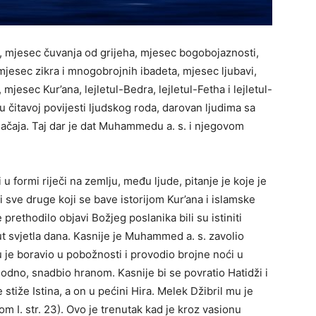
 mjesec čuvanja od grijeha, mjesec bogobojaznosti,
 mjesec zikra i mnogobrojnih ibadeta, mjesec ljubavi,
mjesec Kur’ana, lejletul-Bedra, lejletul-Fetha i lejletul-
 u čitavoj povijesti ljudskog roda, darovan ljudima sa
ačaja. Taj dar je dat Muhammedu a. s. i njegovom
u formi riječi na zemlju, među ljude, pitanje je koje je
 sve druge koji se bave istorijom Kur’ana i islamske
je prethodilo objavi Božjeg poslanika bili su istiniti
put svjetla dana. Kasnije je Muhammed a. s. zavolio
u je boravio u pobožnosti i provodio brojne noći u
thodno, snadbio hranom. Kasnije bi se povratio Hatidži i
 stiže Istina, a on u pećini Hira. Melek Džibril mu je
tom I. str. 23). Ovo je trenutak kad je kroz vasionu