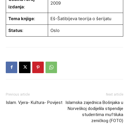
2009
izdanja
:
Tema knjige
:
Eš-Šatibijeva teorija o šerijatu
Status
:
Oslo
Previous article
Next article
Islam. Vjera- Kultura- Povijest
Islamska zajednica Bošnjaka u
Norveškoj dodijelila stipendije
studentima muftiluka
zeničkog (FOTO)