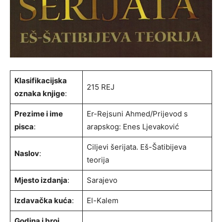
Klasifikacijska
215 REJ
oznaka knjige
:
Prezime i ime
Er-Rejsuni Ahmed/Prijevod s
pisca
:
arapskog: Enes Ljevaković
Ciljevi šerijata. Eš-Šatibijeva
Naslov
:
teorija
Mjesto izdanja
:
Sarajevo
Izdavačka kuća
:
El-Kalem
Godina i broj