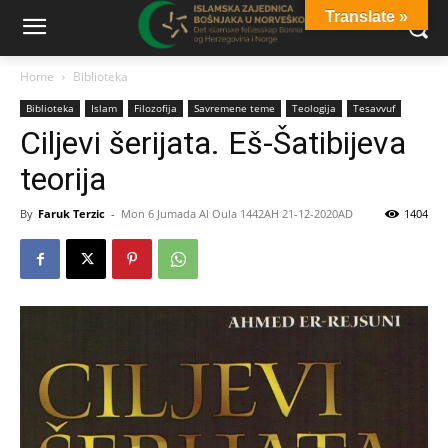
Translate »
Home
Biblioteka
Biblioteka
Islam
Filozofija
Savremene teme
Teologija
Tesavvuf
Ciljevi šerijata. Eš-Šatibijeva
teorija
By
Faruk Terzic
-
Mon 6 Jumada Al Oula 1442AH 21-12-2020AD
1404