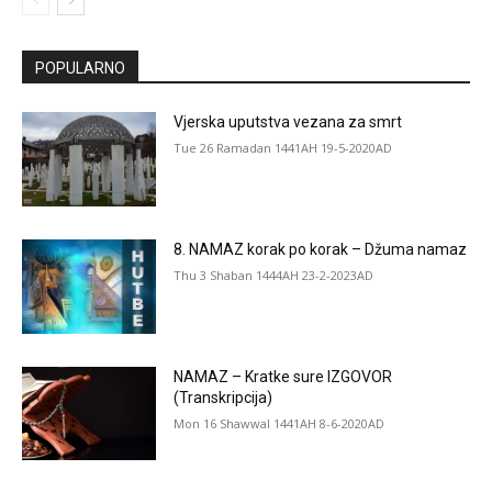
POPULARNO
Vjerska uputstva vezana za smrt
Tue 26 Ramadan 1441AH 19-5-2020AD
8. NAMAZ korak po korak – Džuma namaz
Thu 3 Shaban 1444AH 23-2-2023AD
NAMAZ – Kratke sure IZGOVOR
(Transkripcija)
Mon 16 Shawwal 1441AH 8-6-2020AD