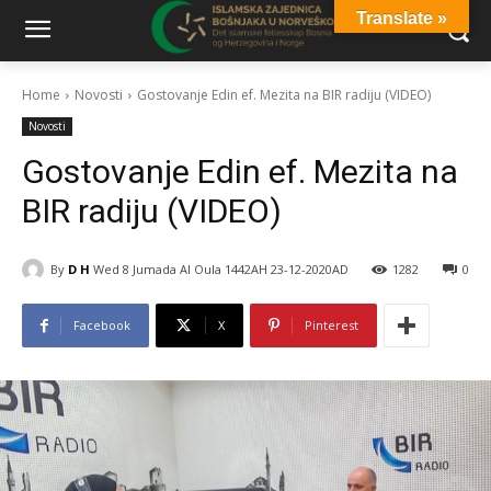
Translate »
Home
Novosti
Gostovanje Edin ef. Mezita na BIR radiju (VIDEO)
Novosti
Gostovanje Edin ef. Mezita na
BIR radiju (VIDEO)
By
D H
Wed 8 Jumada Al Oula 1442AH 23-12-2020AD
1282
0
Facebook
X
Pinterest