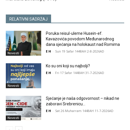
RELATIVNI SADRŽAJ
Poruka reisul-uleme Husein-ef.
Kavazovića povodom Međunarodnog
dana sjećanja na holokaust nad Romima
E H
-
Sun 19 Safar 1448AH 2-8-2026AD
Novosti
Ko su oni koji su najbolji?
E H
-
Fri 17 Safar 1448AH 31-7-2026AD
Novosti
Sjećanje je naša odgovornost – nikad ne
zaboravi Srebrenicu…
E H
-
Sat 26 Muharram 1448AH 11-7-2026AD
Novosti