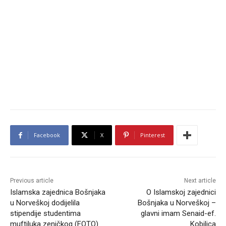
Facebook
X
Pinterest
Previous article
Next article
Islamska zajednica Bošnjaka
O Islamskoj zajednici
u Norveškoj dodijelila
Bošnjaka u Norveškoj –
stipendije studentima
glavni imam Senaid-ef.
muftiluka zeničkog (FOTO)
Kobilica