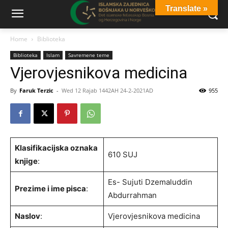
Translate »
Home
Biblioteka
Biblioteka
Islam
Savremene teme
Vjerovjesnikova medicina
By
Faruk Terzic
-
Wed 12 Rajab 1442AH 24-2-2021AD
955
Klasifikacijska oznaka
610 SUJ
knjige
:
Es- Sujuti Dzemaluddin
Prezime i ime pisca
:
Abdurrahman
Naslov
:
Vjerovjesnikova medicina