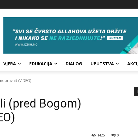
VJERA
EDUKACIJA
DIALOG
UPUTSTVA
AKCI
vnopravni? (VIDEO)
li (pred Bogom)
EO)
1425
0