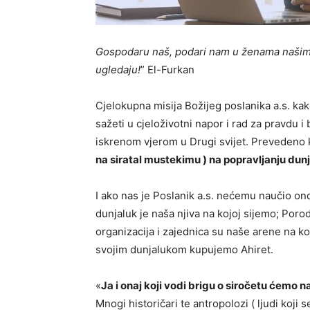
Gospodaru naš, podari nam u ženama našim i d
ugledaju!
” El-Furkan
Cjelokupna misija Božijeg poslanika a.s. kak
sažeti u cjeloživotni napor i rad za pravdu i
iskrenom vjerom u Drugi svijet. Prevedeno
na siratal mustekimu ) na popravljanju dunj
I ako nas je Poslanik a.s. nećemu naučio ond
dunjaluk je naša njiva na kojoj sijemo; Porod
organizacija i zajednica su naše arene na ko
svojim dunjalukom kupujemo Ahiret.
«
Ja i onaj koji vodi brigu o siročetu ćemo 
Mnogi historičari te antropolozi ( ljudi koj