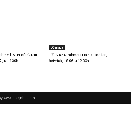
Dženaze
hmetli Mustafa Čukur,
DŽENAZA: rahmetli Hajrija Hadžan,
7., u 14:30h
četvrtak, 18.06. u 12:30h
 by www.dizajnba.com