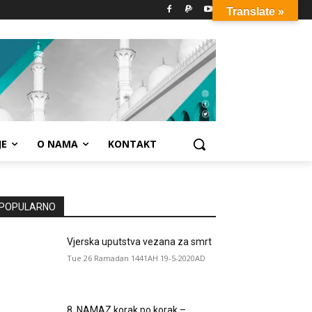
Translate »
JE
O NAMA
KONTAKT
POPULARNO
Vjerska uputstva vezana za smrt
Tue 26 Ramadan 1441AH 19-5-2020AD
8. NAMAZ korak po korak –