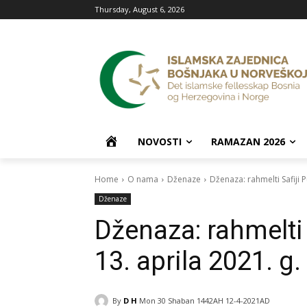
Thursday, August 6, 2026
P
NOVOSTI
RAMAZAN 2026
O
Home
O nama
Dženaze
Dženaza: rahmelti Safiji P
Dženaze
Č
Dženaza: rahmelti 
E
13. aprila 2021. g.
T
By
D H
Mon 30 Shaban 1442AH 12-4-2021AD
N