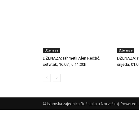
Dženaze
Dženaze
DŽENAZA: rahmetli Alen Redžić,
DŽENAZA: ra
četvrtak, 16.07., u 11:00h
srijeda, 01.0
© Islamska zajednica Bošnjaka u Norveškoj. Powered