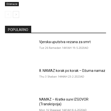
Dženaze
POPULARNO
Vjerska uputstva vezana za smrt
Tue 26 Ramadan 1441AH 19-5-2020AD
8. NAMAZ korak po korak – Džuma namaz
Thu 3 Shaban 1444AH 23-2-2023AD
NAMAZ – Kratke sure IZGOVOR
(Transkripcija)
Mon 16 Shawwal 1441AH 8-6-2020AD