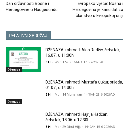
Dan državnosti Bosne i
Evropsko vijeće: Bosna i
Hercegovine u Haugesundu
Hercegovina je kandidat za
članstvo u Evropskoj uniji
RELATIVNI SADRŽAJ
DŽENAZA: rahmetli Alen Redžić, četvrtak,
16.07., u 11:00h
E H
-
Wed 1 Safar 1448AH 15-7-2026AD
Dženaze
DŽENAZA: rahmetli Mustafa Čukur, srijeda,
01.07., u 14:30h
E H
-
Mon 14 Muharram 1448AH 29-6-2026AD
Dženaze
DŽENAZA: rahmetli Hajrija Hadžan,
četvrtak, 18.06. u 12:30h
E H
-
Mon 29 Dhul Hijjah 1447AH 15-6-2026AD