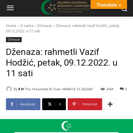
Translate »
Home
O nama
Dženaze
Dženaza: rahmetli Vazif Hodžić, petak,
09.12.2022. u 11 sati
Dženaze
Dženaza: rahmetli Vazif
Hodžić, petak, 09.12.2022. u
11 sati
By
E H
Thu 14 Jumada Al Oula 1444AH 8-12-2022AD
2664
0
Facebook
X
Pinterest