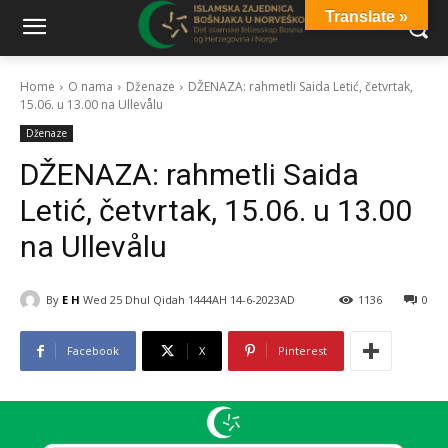
Translate »
Home
O nama
Dženaze
DŽENAZA: rahmetli Saida Letić, četvrtak,
15.06. u 13.00 na Ullevålu
Dženaze
DŽENAZA: rahmetli Saida
Letić, četvrtak, 15.06. u 13.00
na Ullevålu
By
E H
Wed 25 Dhul Qidah 1444AH 14-6-2023AD
1136
0
Facebook
X
Pinterest