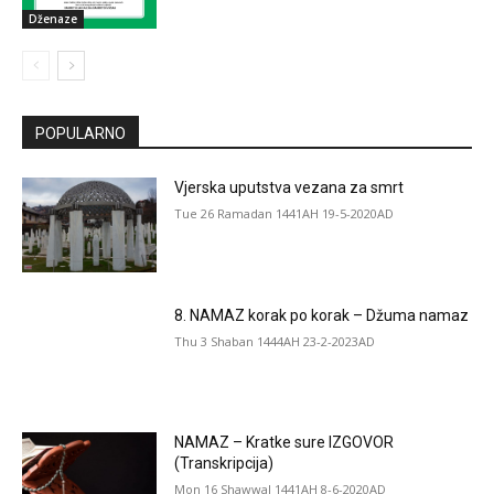
Dženaze
POPULARNO
Vjerska uputstva vezana za smrt
Tue 26 Ramadan 1441AH 19-5-2020AD
8. NAMAZ korak po korak – Džuma namaz
Thu 3 Shaban 1444AH 23-2-2023AD
NAMAZ – Kratke sure IZGOVOR
(Transkripcija)
Mon 16 Shawwal 1441AH 8-6-2020AD