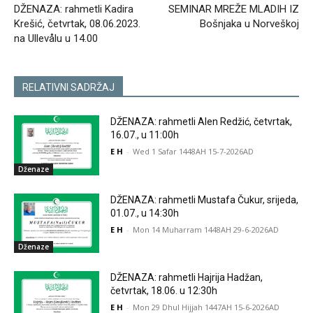
DŽENAZA: rahmetli Kadira
SEMINAR MREŽE MLADIH IZ
Krešić, četvrtak, 08.06.2023.
Bošnjaka u Norveškoj
na Ullevålu u 14.00
RELATIVNI SADRŽAJ
DŽENAZA: rahmetli Alen Redžić, četvrtak,
16.07., u 11:00h
E H
-
Wed 1 Safar 1448AH 15-7-2026AD
Dženaze
DŽENAZA: rahmetli Mustafa Čukur, srijeda,
01.07., u 14:30h
E H
-
Mon 14 Muharram 1448AH 29-6-2026AD
Dženaze
DŽENAZA: rahmetli Hajrija Hadžan,
četvrtak, 18.06. u 12:30h
E H
-
Mon 29 Dhul Hijjah 1447AH 15-6-2026AD