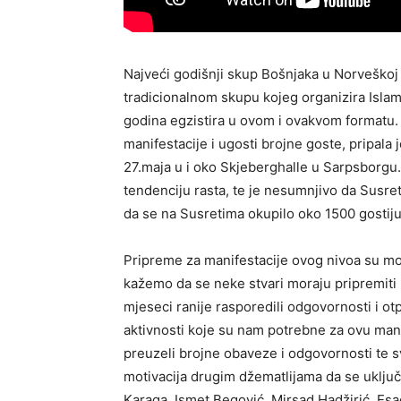
Najveći godišnji skup Bošnjaka u Norveškoj 
tradicionalnom skupu kojeg organizira Islam
godina egzistira u ovom i ovakvom formatu.
manifestacije i ugosti brojne goste, pripala
27.maja u i oko Skjeberghalle u Sarpsborgu. 
tendenciju rasta, te je nesumnjivo da Susret
da se na Susretima okupilo oko 1500 gostiju
Pripreme za manifestacije ovog nivoa su mo
kažemo da se neke stvari moraju pripremiti 
mjeseci ranije rasporedili odgovornosti i otp
aktivnosti koje su nam potrebne za ovu man
preuzeli brojne obaveze i odgovornosti te sv
motivacija drugim džematlijama da se uklju
Karaga, Ismet Begović, Mirsad Hadžirić, Es