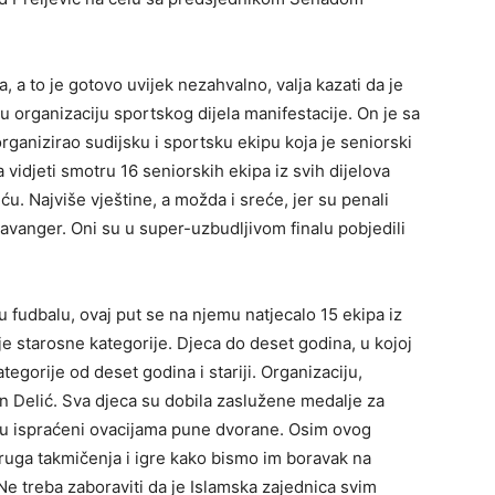
 a to je gotovo uvijek nezahvalno, valja kazati da je
organizaciju sportskog dijela manifestacije. On je sa
organizirao sudijsku i sportsku ekipu koja je seniorski
la vidjeti smotru 16 seniorskih ekipa iz svih dijelova
 Najviše vještine, a možda i sreće, jer su penali
avanger. Oni su u super-uzbudljivom finalu pobjedili
 u fudbalu, ovaj put se na njemu natjecalo 15 ekipa iz
je starosne kategorije. Djeca do deset godina, u kojoj
kategorije od deset godina i stariji. Organizaciju,
an Delić. Sva djeca su dobila zaslužene medalje za
e su ispraćeni ovacijama pune dvorane. Osim ovog
druga takmičenja i igre kako bismo im boravak na
. Ne treba zaboraviti da je Islamska zajednica svim