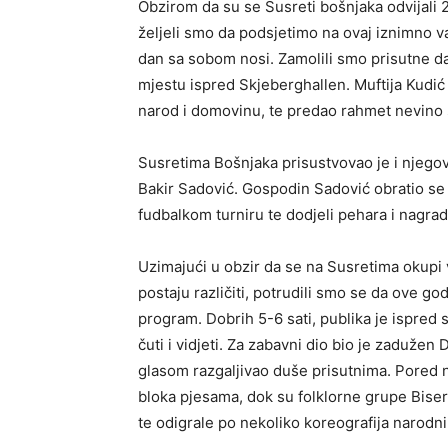
Obzirom da su se Susreti bošnjaka odvijali 2
željeli smo da podsjetimo na ovaj iznimno va
dan sa sobom nosi. Zamolili smo prisutne da
mjestu ispred Skjeberghallen. Muftija Kudi
narod i domovinu, te predao rahmet nevino 
Susretima Bošnjaka prisustvovao je i njego
Bakir Sadović. Gospodin Sadović obratio se 
fudbalkom turniru te dodjeli pehara i nagra
Uzimajući u obzir da se na Susretima okupi ve
postaju različiti, potrudili smo se da ove g
program. Dobrih 5-6 sati, publika je ispred 
čuti i vidjeti. Za zabavni dio bio je zaduže
glasom razgaljivao duše prisutnima. Pored nj
bloka pjesama, dok su folklorne grupe Biseri
te odigrale po nekoliko koreografija narodn