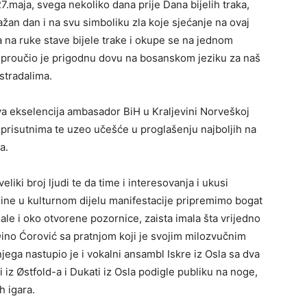
7.maja, svega nekoliko dana prije Dana bijelih traka,
žan dan i na svu simboliku zla koje sjećanje na ovaj
 na ruke stave bijele trake i okupe se na jednom
ć proučio je prigodnu dovu na bosanskom jeziku za naš
stradalima.
va ekselencija ambasador BiH u Kraljevini Norveškoj
prisutnima te uzeo učešće u proglašenju najboljih na
da.
liki broj ljudi te da time i interesovanja i ukusi
odine u kulturnom dijelu manifestacije pripremimo bogat
sale i oko otvorene pozornice, zaista imala šta vrijedno
n Dino Ćorović sa pratnjom koji je svojim milozvučnim
ega nastupio je i vokalni ansambl Iskre iz Osla sa dva
 iz Østfold-a i Dukati iz Osla podigle publiku na noge,
ih igara.