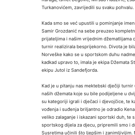
Turkanovićem, zavrijedili su svaku pohvalu.
Kada smo se već upustili u pominjanje imena,
Samir Grozdanić na sebe preuzeo kompletnu 
prijateljima i našim vrijednim džematlijama 
turnir realizirala besprijekorno. Divota je bi
Norveške kako se u sportskom duhu nadmeću.
kadkad upravo to, imala je ekipa Džemata St
ekipu Jutol iz Sandefjorda.
Kad je u pitanju nas mektebski dječiji turnir
naših džemata koje su bile podijeljene u dvi
su kategoriji igrali i dječaci i djevojčice, te 
vođenja i suđenja briljantno je odradio Ken
veliko zalaganje i iskazani sportski duh, t
sportskog dijela za djecu, pripremili smo i 
Susretima učinili što ljepšim i zanimljivijim