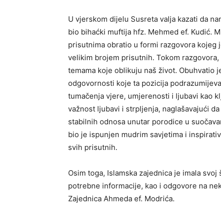
U vjerskom dijelu Susreta valja kazati da na
bio bihaćki muftija hfz. Mehmed ef. Kudić. M
prisutnima obratio u formi razgovora kojeg j
velikim brojem prisutnih. Tokom razgovora,
temama koje oblikuju naš život. Obuhvatio je
odgovornosti koje ta pozicija podrazumijeva
tumačenja vjere, umjerenosti i ljubavi kao kl
važnost ljubavi i strpljenja, naglašavajući d
stabilnih odnosa unutar porodice u suočav
bio je ispunjen mudrim savjetima i inspirati
svih prisutnih.
Osim toga, Islamska zajednica je imala svoj 
potrebne informacije, kao i odgovore na nek
Zajednica Ahmeda ef. Modrića.