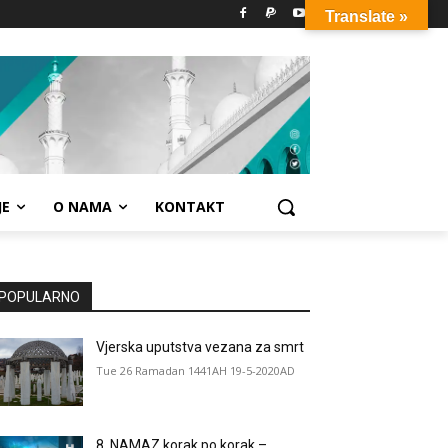
Translate »
JE
O NAMA
KONTAKT
POPULARNO
Vjerska uputstva vezana za smrt
Tue 26 Ramadan 1441AH 19-5-2020AD
8. NAMAZ korak po korak –