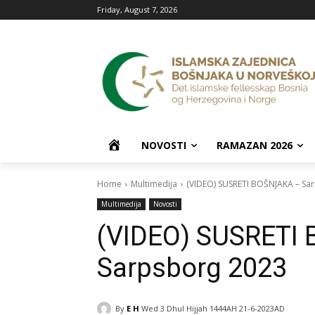
Friday, August 7, 2026
P
NOVOSTI
RAMAZAN 2026
O
Home
Multimedija
(VIDEO) SUSRETI BOŠNJAKA – Sa
Multimedija
Novosti
Č
(VIDEO) SUSRETI
E
Sarpsborg 2023
T
By
E H
Wed 3 Dhul Hijjah 1444AH 21-6-2023AD
N