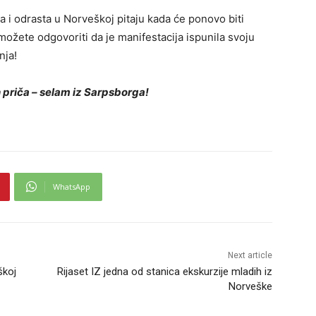
la i odrasta u Norveškoj pitaju kada će ponovo biti
možete odgovoriti da je manifestacija ispunila svoju
nja!
h priča – selam iz Sarpsborga!
WhatsApp
Next article
škoj
Rijaset IZ jedna od stanica ekskurzije mladih iz
Norveške