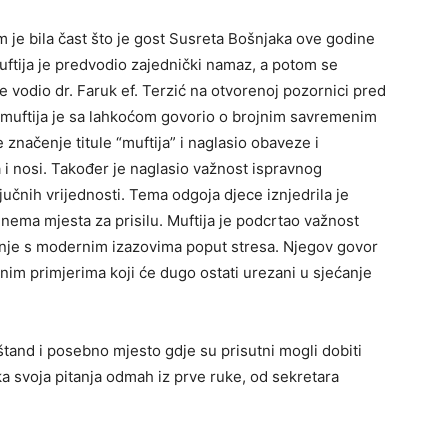
m je bila čast što je gost Susreta Bošnjaka ove godine
uftija je predvodio zajednički namaz, a potom se
e vodio dr. Faruk ef. Terzić na otvorenoj pozornici pred
 muftija je sa lahkoćom govorio o brojnim savremenim
 značenje titule “muftija” i naglasio obaveze i
 i nosi. Također je naglasio važnost ispravnog
jučnih vrijednosti. Tema odgoja djece iznjedrila je
a nema mjesta za prisilu. Muftija je podcrtao važnost
anje s modernim izazovima poput stresa. Njegov govor
vnim primjerima koji će dugo ostati urezani u sjećanje
štand i posebno mjesto gdje su prisutni mogli dobiti
a svoja pitanja odmah iz prve ruke, od sekretara