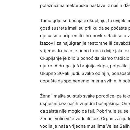
polaznicima mektebske nastave iz naših dže
Tamo gdje se bošnjaci okupljaju, tu uvijek 
gosti susreta imali su priliku da se počast
djecu smo pripremili i hrenovke. Radi se o v
izazov i za najuigranije restorane ili ćevab
vrijeme, trebalo je puno truda i dvije jake 
Okupljanje je bilo u ponoć da bismo tradici
ujutro. A druga, još brojnija ekipa, potpalila j
Ukupno 30-ak ljudi. Svako od njih, ponaosob
dopušta da spomenemo imena svih njih poj
Žena i majka su stub svake porodice, pa tako i
uspješni bez naših vrijedni bošnjakinja. On
da zaista nije moglo da fali. Pobrinule su se
žedan, volio više vodu ili sok. Organizaciju 
vodila je naša vrijedna muallima Velisa Salih