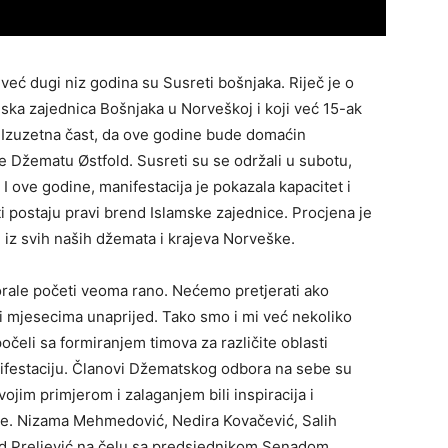
već dugi niz godina su Susreti bošnjaka. Riječ je o
ska zajednica Bošnjaka u Norveškoj i koji već 15-ak
 Izuzetna čast, da ove godine bude domaćin
 je Džematu Østfold. Susreti su se održali u subotu,
I ove godine, manifestacija je pokazala kapacitet i
i postaju pravi brend Islamske zajednice. Procjena je
 iz svih naših džemata i krajeva Norveške.
rale početi veoma rano. Nećemo pretjerati ako
i mjesecima unaprijed. Tako smo i mi već nekoliko
očeli sa formiranjem timova za različite oblasti
ifestaciju. Članovi Džematskog odbora na sebe su
ojim primjerom i zalaganjem bili inspiracija i
če. Nizama Mehmedović, Nedira Kovačević, Salih
ad Preljević na čelu sa predsjednikom Senadom