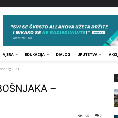
VJERA
EDUKACIJA
DIALOG
UPUTSTVA
AKCI
rpsborg 2023
 BOŠNJAKA –
1439
0