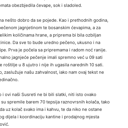
mata obezbjedila ćevape, sok i sladoled.
ima nešto dobro da se pojede. Kao i prethodnih godina,
e pečenom jagnjetinom te bosanskim ćevapima, a za
elikim količinama hrane, a priprema bi bila ozbiljan
džinice. Da sve to bude uredno pečeno, ukusno i na
ekipe. Prva je počela sa pripremama i radom noć ranije.
onalno jagnjeće pečenje imali spremno već u 09 sati
e roštilje u 8 ujutro i nije ih ugasila narednih 10 sati.
, zaslužuje našu zahvalnost, iako nam ovaj tekst ne
edinačno.
 ovi naši Susreti ne bi bili slatki, niti isto ovako
e su spremile barem 70 tepsija raznovrsnih kolača, tako
 da uz kolač svako ima i kahvu, te da niko ne ostane
tog dijela i koordinaciju kantine i prodajnog mjesta
ović.