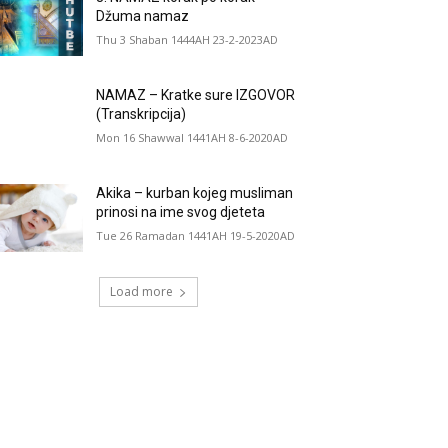
Džuma namaz
Thu 3 Shaban 1444AH 23-2-2023AD
NAMAZ – Kratke sure IZGOVOR
(Transkripcija)
Mon 16 Shawwal 1441AH 8-6-2020AD
Akika – kurban kojeg musliman
prinosi na ime svog djeteta
Tue 26 Ramadan 1441AH 19-5-2020AD
Load more