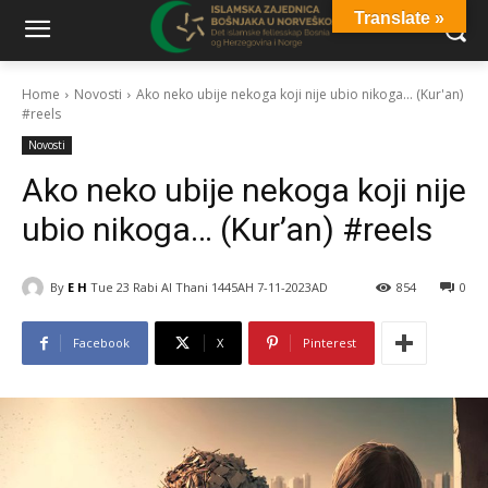
Translate »
Home
Novosti
Ako neko ubije nekoga koji nije ubio nikoga... (Kur'an)
#reels
Novosti
Ako neko ubije nekoga koji nije
ubio nikoga… (Kur’an) #reels
By
E H
Tue 23 Rabi Al Thani 1445AH 7-11-2023AD
854
0
Facebook
X
Pinterest