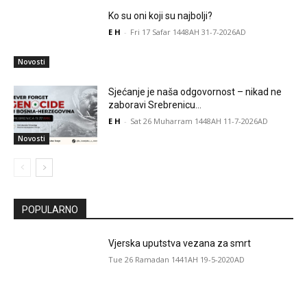
Ko su oni koji su najbolji?
E H
-
Fri 17 Safar 1448AH 31-7-2026AD
Novosti
Sjećanje je naša odgovornost – nikad ne
zaboravi Srebrenicu…
E H
-
Sat 26 Muharram 1448AH 11-7-2026AD
Novosti
POPULARNO
Vjerska uputstva vezana za smrt
Tue 26 Ramadan 1441AH 19-5-2020AD