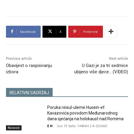
Facebook
X
Pinterest
Previous article
Next article
Obavijest o raspisivanju
U Gazi je za tri sedmice
izbora
ubijeno više djece… (VIDEO)
RELATIVNI SADRŽAJ
Poruka reisul-uleme Husein-ef.
Kavazovića povodom Međunarodnog
dana sjećanja na holokaust nad Romima
E H
-
Sun 19 Safar 1448AH 2-8-2026AD
Novosti