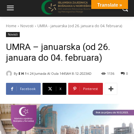
Translate »
Home
Novosti
UMRA - januarska (od 26. januara do 04. februara)
Novosti
UMRA – januarska (od 26.
januara do 04. februara)
By
E H
Fri 24 Jumada Al Oula 1445AH 8-12-2023AD
1136
0
Facebook
X
Pinterest