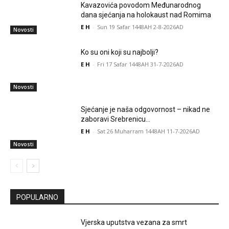
Kavazovića povodom Međunarodnog
dana sjećanja na holokaust nad Romima
E H
-
Sun 19 Safar 1448AH 2-8-2026AD
Novosti
Ko su oni koji su najbolji?
E H
-
Fri 17 Safar 1448AH 31-7-2026AD
Novosti
Sjećanje je naša odgovornost – nikad ne
zaboravi Srebrenicu…
E H
-
Sat 26 Muharram 1448AH 11-7-2026AD
Novosti
POPULARNO
Vjerska uputstva vezana za smrt