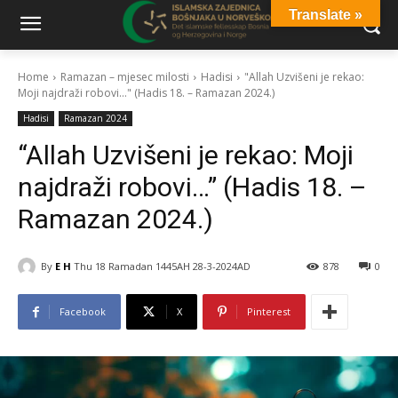
Translate »
Home
Ramazan – mjesec milosti
Hadisi
"Allah Uzvišeni je rekao:
Moji najdraži robovi…" (Hadis 18. – Ramazan 2024.)
Hadisi
Ramazan 2024
“Allah Uzvišeni je rekao: Moji
najdraži robovi…” (Hadis 18. –
Ramazan 2024.)
By
E H
Thu 18 Ramadan 1445AH 28-3-2024AD
878
0
Facebook
X
Pinterest