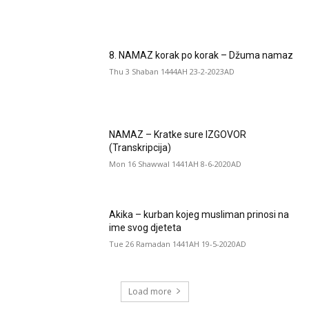
8. NAMAZ korak po korak – Džuma namaz
Thu 3 Shaban 1444AH 23-2-2023AD
NAMAZ – Kratke sure IZGOVOR
(Transkripcija)
Mon 16 Shawwal 1441AH 8-6-2020AD
Akika – kurban kojeg musliman prinosi na
ime svog djeteta
Tue 26 Ramadan 1441AH 19-5-2020AD
Load more