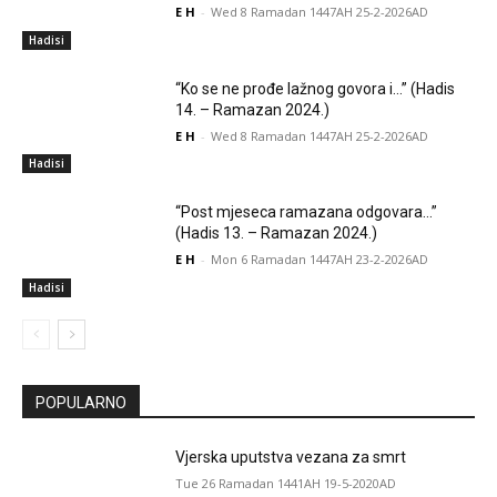
E H
-
Wed 8 Ramadan 1447AH 25-2-2026AD
Hadisi
“Ko se ne prođe lažnog govora i…” (Hadis
14. – Ramazan 2024.)
E H
-
Wed 8 Ramadan 1447AH 25-2-2026AD
Hadisi
“Post mjeseca ramazana odgovara…”
(Hadis 13. – Ramazan 2024.)
E H
-
Mon 6 Ramadan 1447AH 23-2-2026AD
Hadisi
POPULARNO
Vjerska uputstva vezana za smrt
Tue 26 Ramadan 1441AH 19-5-2020AD