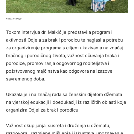
Foto: Intervju
Tokom intervjua dr. Malkić je predstavila program i
aktivnosti Odjela za brak i porodicu te naglasila potrebu
za organiziranje programa s ciljem ukazivanja na značaj
bračnog i porodičnog života, važnost očuvanja braka i
porodice, promoviranja odgovornog roditeljstva i
požrtvovanog majčinstva kao odgovora na izazove
savremenog doba.
Ukazala je i na značaj rada sa ženskim dijelom džemata
na vjerskoj edukaciji i doedukaciji iz različitih oblasti koje
organizira Odjel za brak i porodicu.
Važnost okupljanja, susreta i druženja u džematu,
razgovora i razmjene mišljenja i iskustava, upoznavanje i