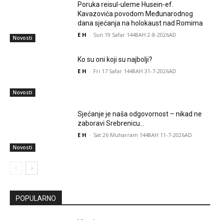
Poruka reisul-uleme Husein-ef.
Kavazovića povodom Međunarodnog
dana sjećanja na holokaust nad Romima
E H
-
Sun 19 Safar 1448AH 2-8-2026AD
Novosti
Ko su oni koji su najbolji?
E H
-
Fri 17 Safar 1448AH 31-7-2026AD
Novosti
Sjećanje je naša odgovornost – nikad ne
zaboravi Srebrenicu…
E H
-
Sat 26 Muharram 1448AH 11-7-2026AD
Novosti
POPULARNO