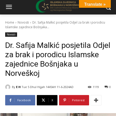
Translate »
Home
Novosti
Dr. Safija Malkić posjetila Odjel za brak i porodicu
Islamske zajednice Bošnjaka...
Novosti
Dr. Safija Malkić posjetila Odjel
za brak i porodicu Islamske
zajednice Bošnjaka u
Norveškoj
By
E H
Tue 5 Dhul Hijjah 1445AH 11-6-2024AD
1119
0
Facebook
X
Pinterest