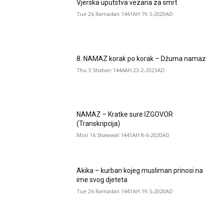
Vjerska uputstva vezana za smrt
Tue 26 Ramadan 1441AH 19-5-2020AD
8. NAMAZ korak po korak – Džuma namaz
Thu 3 Shaban 1444AH 23-2-2023AD
NAMAZ – Kratke sure IZGOVOR
(Transkripcija)
Mon 16 Shawwal 1441AH 8-6-2020AD
Akika – kurban kojeg musliman prinosi na
ime svog djeteta
Tue 26 Ramadan 1441AH 19-5-2020AD