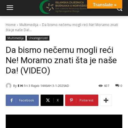
Translate »
Home
Multimedija
Da bismo nečemu mogli reći Ne! Moramo znati
šta je naše Da!...
Multimedija
Uncategorized
Da bismo nečemu mogli reći
Ne! Moramo znati šta je naše
Da! (VIDEO)
By
E H
Fri 3 Rajab 1446AH 3-1-2025AD
607
0
Facebook
X
Pinterest