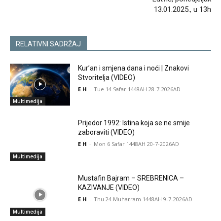
13.01.2025., u 13h
RELATIVNI SADRŽAJ
Kur’an i smjena dana i noći | Znakovi
Stvoritelja (VIDEO)
E H
-
Tue 14 Safar 1448AH 28-7-2026AD
Multimedija
Prijedor 1992: Istina koja se ne smije
zaboraviti (VIDEO)
E H
-
Mon 6 Safar 1448AH 20-7-2026AD
Multimedija
Mustafin Bajram – SREBRENICA –
KAZIVANJE (VIDEO)
E H
-
Thu 24 Muharram 1448AH 9-7-2026AD
Multimedija