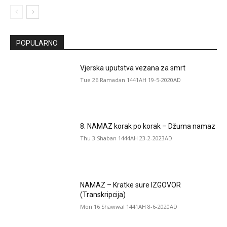
POPULARNO
Vjerska uputstva vezana za smrt
Tue 26 Ramadan 1441AH 19-5-2020AD
8. NAMAZ korak po korak – Džuma namaz
Thu 3 Shaban 1444AH 23-2-2023AD
NAMAZ – Kratke sure IZGOVOR
(Transkripcija)
Mon 16 Shawwal 1441AH 8-6-2020AD