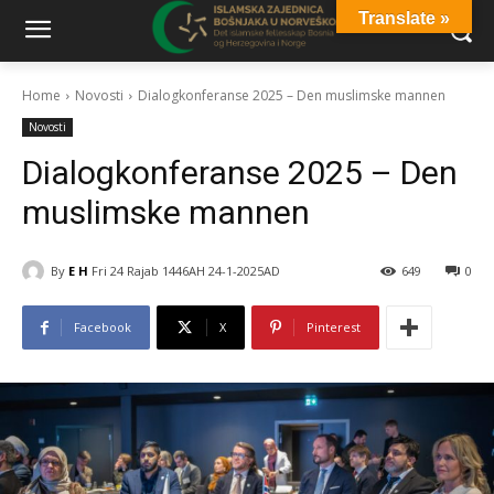
Translate »
Home
Novosti
Dialogkonferanse 2025 – Den muslimske mannen
Novosti
Dialogkonferanse 2025 – Den
muslimske mannen
By
E H
Fri 24 Rajab 1446AH 24-1-2025AD
649
0
Facebook
X
Pinterest