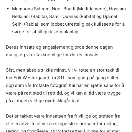
Memoona Saleem, Noor Bhatti (Multidamene), Hossam
Belkilani (Rabita), Samir Ouanas (Rabita) og Djamel
Selhi (Rabia), som jobbet utrettelig bak kulissene for å
sørge for at alt gikk som planlagt.
Deres innsats og engasjement gjorde denne dagen
mulig, og vi er takknemlige for deres innsats.
Sist, men absolutt ikke minst, vil vi rette en stor takk til
Kai Erik Westergaard fra STL, som gang på gang stiller
opp som vår trofaste fotograf. Kai har en sjette sans for å
være på rett sted til rett tid, og vi kan alltid være trygge
på at ingen viktige øyeblikk går tapt.
Det er takket være innsatsen fra frivillige og støtten fra
alle involverte at vi kan skape slike arenaer for dialog,
læring og forståelse. MDN fortsetter å jobbe for et mer