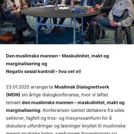
Den muslimske mannen – Maskulinitet, makt og
marginalisering
og
Negativ sosial kontroll – hva vet vi!
23.01.2025 arrangerte
Muslimsk Dialognettverk
(MDN)
sin årlige dialogkonferanse, hvor vi løftet
temaet
den muslimske mannen – maskulinitet, makt og
marginalisering
. Konferansen samlet deltakere fra ulike
sektorer, fagfelt og tros- og livssynssamfunn for å
diskutere utfordringer og løsninger knyttet til muslimske
menns psykiske helse, samfunnets forventninger og