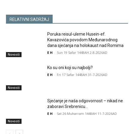
RELATIVNI SADRŽAJ
Poruka reisul-uleme Husein-ef.
Kavazovića povodom Međunarodnog
dana sjećanja na holokaust nad Romima
E H
-
Sun 19 Safar 1448AH 2-8-2026AD
Novosti
Ko su oni koji su najbolji?
E H
-
Fri 17 Safar 1448AH 31-7-2026AD
Novosti
Sjećanje je naša odgovornost – nikad ne
zaboravi Srebrenicu…
E H
-
Sat 26 Muharram 1448AH 11-7-2026AD
Novosti