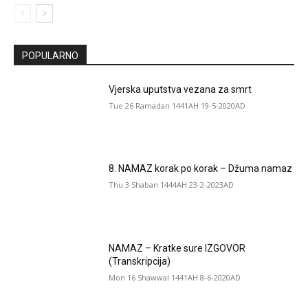
POPULARNO
Vjerska uputstva vezana za smrt
Tue 26 Ramadan 1441AH 19-5-2020AD
8. NAMAZ korak po korak – Džuma namaz
Thu 3 Shaban 1444AH 23-2-2023AD
NAMAZ – Kratke sure IZGOVOR
(Transkripcija)
Mon 16 Shawwal 1441AH 8-6-2020AD