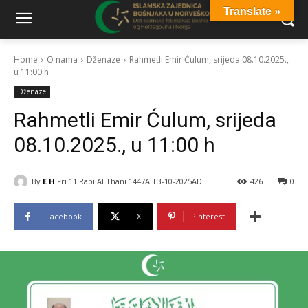
Translate »
Home
O nama
Dženaze
Rahmetli Emir Ćulum, srijeda 08.10.2025.,
u 11:00 h
Dženaze
Rahmetli Emir Ćulum, srijeda
08.10.2025., u 11:00 h
By
E H
Fri 11 Rabi Al Thani 1447AH 3-10-2025AD
426
0
Facebook
X
Pinterest