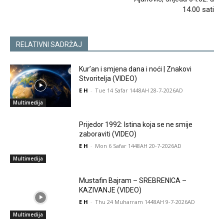
14.00 sati
RELATIVNI SADRŽAJ
Kur’an i smjena dana i noći | Znakovi
Stvoritelja (VIDEO)
E H
-
Tue 14 Safar 1448AH 28-7-2026AD
Multimedija
Prijedor 1992: Istina koja se ne smije
zaboraviti (VIDEO)
E H
-
Mon 6 Safar 1448AH 20-7-2026AD
Multimedija
Mustafin Bajram – SREBRENICA –
KAZIVANJE (VIDEO)
E H
-
Thu 24 Muharram 1448AH 9-7-2026AD
Multimedija