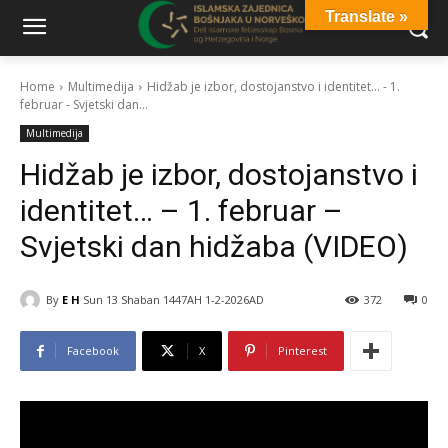
Translate »
Home
Multimedija
Hidžab je izbor, dostojanstvo i identitet... - 1.
februar - Svjetski dan...
Multimedija
Hidžab je izbor, dostojanstvo i
identitet… – 1. februar –
Svjetski dan hidžaba (VIDEO)
By
E H
Sun 13 Shaban 1447AH 1-2-2026AD
372
0
Facebook
X
Pinterest