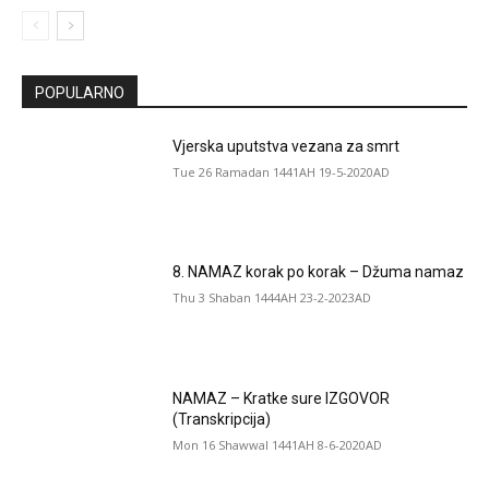
POPULARNO
Vjerska uputstva vezana za smrt
Tue 26 Ramadan 1441AH 19-5-2020AD
8. NAMAZ korak po korak – Džuma namaz
Thu 3 Shaban 1444AH 23-2-2023AD
NAMAZ – Kratke sure IZGOVOR
(Transkripcija)
Mon 16 Shawwal 1441AH 8-6-2020AD