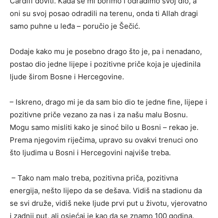
Cardiff doviti. Kada se mi borimo i odradimo svoj dio, a
oni su svoj posao odradili na terenu, onda ti Allah dragi
samo puhne u leđa – poručio je Šečić.
Dodaje kako mu je posebno drago što je, pa i nenadano,
postao dio jedne lijepe i pozitivne priče koja je ujedinila
ljude širom Bosne i Hercegovine.
– Iskreno, drago mi je da sam bio dio te jedne fine, lijepe i
pozitivne priče vezano za nas i za našu malu Bosnu.
Mogu samo misliti kako je sinoć bilo u Bosni – rekao je.
Prema njegovim riječima, upravo su ovakvi trenuci ono
što ljudima u Bosni i Hercegovini najviše treba.
– Tako nam malo treba, pozitivna priča, pozitivna
energija, nešto lijepo da se dešava. Vidiš na stadionu da
se svi druže, vidiš neke ljude prvi put u životu, vjerovatno
i zadnji put, ali osjećaj je kao da se znamo 100 godina.