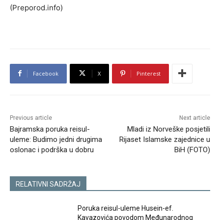
(Preporod.info)
Facebook
X
Pinterest
Previous article
Next article
Bajramska poruka reisul-
Mladi iz Norveške posjetili
uleme: Budimo jedni drugima
Rijaset Islamske zajednice u
oslonac i podrška u dobru
BiH (FOTO)
RELATIVNI SADRŽAJ
Poruka reisul-uleme Husein-ef.
Kavazovića povodom Međunarodnog