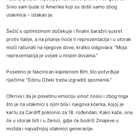
Sreo sam ljude iz Amerike koji su došli samo zbog
utakmice – istakao je.
Šečić s optimizmom dočekuje i finalni baražni susret
protiv Italije, a na pitanje hoće li reprezentacija i u utorak
moći računati na njegove dove, kratko odgovara: “Moja
reprezentacija je uvijek u mojim dovama.”
Posebno je fasciniran kapitenom BiH, što potvrđuje
riječima: “Edinu Džeki treba izgraditi spomenik.”
Otkriva i da je posebnu emociju sinoć nosio i zbog toga
što je na utakmici s njim bila i njegova kćerka, kojoj je
kartu za Cardiff poklonio za 18. rođendan. Kako kaže, ona
će u utorak biti i u Zenici, gdje će bodriti Zmajeve u
možda i najvažnijoj utakmici generacije.