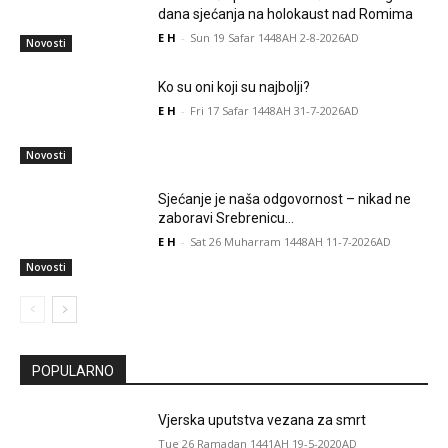
dana sjećanja na holokaust nad Romima
E H
-
Sun 19 Safar 1448AH 2-8-2026AD
Novosti
Ko su oni koji su najbolji?
E H
-
Fri 17 Safar 1448AH 31-7-2026AD
Novosti
Sjećanje je naša odgovornost – nikad ne
zaboravi Srebrenicu…
E H
-
Sat 26 Muharram 1448AH 11-7-2026AD
Novosti
POPULARNO
Vjerska uputstva vezana za smrt
Tue 26 Ramadan 1441AH 19-5-2020AD