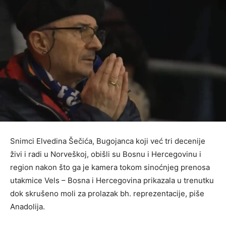
Snimci Elvedina Šečića, Bugojanca koji već tri decenije
živi i radi u Norveškoj, obišli su Bosnu i Hercegovinu i
region nakon što ga je kamera tokom sinoćnjeg prenosa
utakmice Vels – Bosna i Hercegovina prikazala u trenutku
dok skrušeno moli za prolazak bh. reprezentacije, piše
Anadolija.