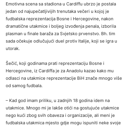
Emotivna scena sa stadiona u Cardiffu ubrzo je postala
jedan od najupečatljivijih trenutaka večeri u kojoj je
fudbalska reprezentacija Bosne i Hercegovine, nakon
dramatične utakmice i boljeg izvođenja penala, izborila
plasman u finale baraža za Svjetsko prvenstvo. Bh. tim
sada očekuje odlučujući duel protiv Italije, koji se igra u
utorak.
Šečić, koji godinama prati reprezentaciju Bosne i
Hercegovine, iz Cardiffa je za Anadolu kazao kako mu
odlasci na utakmice reprezentacije BiH znače mnogo više
od samog fudbala.
– Kad god imam priliku, u zadnjih 18 godina idem na
utakmice. Mnogo mi je lakše otići na gostujuće utakmice
nego kući zbog svih obaveza i organizacije, ali meni je
fudbalska utakmica mjesto gdje mogu ispuniti neke svoje