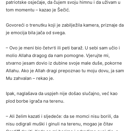
patriotske osjećaje, da čujem svoju himnu i da uživam u
tom momentu – kazao je Šečić.
Govoreći o trenutku koji je zabilježila kamera, priznaje da
je emocija bila jača od svega.
– Ovo je meni bio četvrti ili peti baraž. U sebi sam učio i
molio Allaha dragog da nam pomogne. Vjerujte mi,
stvarno jesam dovio iz dubine svoje male duše, pokorne
Allahu. Ako je Allah dragi prepoznao tu moju dovu, ja sam
Mu zahvalan – rekao je.
Ipak, naglašava da uspjeh nije došao slučajno, već kao
plod borbe igrača na terenu.
– Ali želim kazati i sljedeće: da se momci nisu borili, da
nisu odigrali muški i ginuli na terenu, mogao je čitav