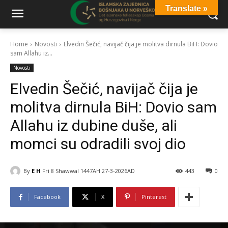
Translate »
Home
Novosti
Elvedin Šečić, navijač čija je molitva dirnula BiH: Dovio
sam Allahu iz...
Novosti
Elvedin Šečić, navijač čija je
molitva dirnula BiH: Dovio sam
Allahu iz dubine duše, ali
momci su odradili svoj dio
By
E H
Fri 8 Shawwal 1447AH 27-3-2026AD
443
0
Facebook
X
Pinterest