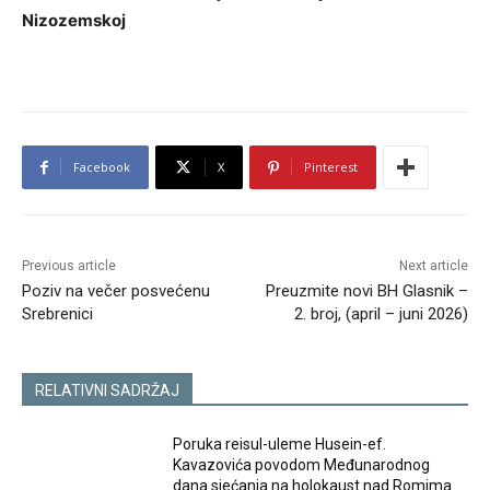
Nizozemskoj
Facebook
X
Pinterest
Previous article
Next article
Poziv na večer posvećenu
Preuzmite novi BH Glasnik –
Srebrenici
2. broj, (april – juni 2026)
RELATIVNI SADRŽAJ
Poruka reisul-uleme Husein-ef.
Kavazovića povodom Međunarodnog
dana sjećanja na holokaust nad Romima