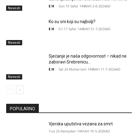
E H
-
Sun 19 Safar 1448AH 2-8-2026AD
Novosti
Ko su oni koji su najbolji?
E H
-
Fri 17 Safar 1448AH 31-7-2026AD
Novosti
Sjećanje je naša odgovornost – nikad ne
zaboravi Srebrenicu…
E H
-
Sat 26 Muharram 1448AH 11-7-2026AD
Novosti
POPULARNO
Vjerska uputstva vezana za smrt
Tue 26 Ramadan 1441AH 19-5-2020AD