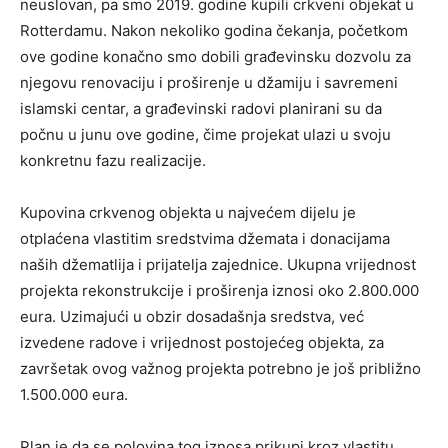
neuslovan, pa smo 2019. godine kupili crkveni objekat u
Rotterdamu. Nakon nekoliko godina čekanja, početkom
ove godine konačno smo dobili građevinsku dozvolu za
njegovu renovaciju i proširenje u džamiju i savremeni
islamski centar, a građevinski radovi planirani su da
počnu u junu ove godine, čime projekat ulazi u svoju
konkretnu fazu realizacije.
Kupovina crkvenog objekta u najvećem dijelu je
otplaćena vlastitim sredstvima džemata i donacijama
naših džematlija i prijatelja zajednice. Ukupna vrijednost
projekta rekonstrukcije i proširenja iznosi oko 2.800.000
eura. Uzimajući u obzir dosadašnja sredstva, već
izvedene radove i vrijednost postojećeg objekta, za
završetak ovog važnog projekta potrebno je još približno
1.500.000 eura.
Plan je da se polovina tog iznosa prikupi kroz vlastitu