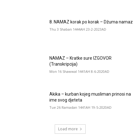
8. NAMAZ korak po korak – Džuma namaz
Thu 3 Shaban 1444AH 23-2-2023AD
NAMAZ – Kratke sure IZGOVOR
(Transkripcija)
Mon 16 Shawwal 1441AH 8-6-2020AD
Akika – kurban kojeg musliman prinosi na
ime svog djeteta
Tue 26 Ramadan 1441AH 19-5-2020AD
Load more