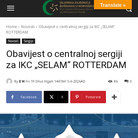
Translate »
Home
Novosti
Obavijest o centralnoj sergiji za IKC „SELAM“
ROTTERDAM
Novosti
Sergije
Obavijest o centralnoj sergiji
za IKC „SELAM“ ROTTERDAM
By
E H
Fri 19 Dhul Hijjah 1447AH 5-6-2026AD
86
0
Facebook
X
Pinterest