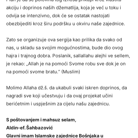
akciju i doprinos naših džematlija, koja je već u toku i
odvija se intenzivno, dok će se ostatak nastojati
obezbijediti kroz širu podršku u okviru naše zajednice.
Zato se organizuje ova sergija kao prilika da svako od
nas, u skladu sa svojim mogućnostima, bude dio ovog
hajra i trajnog dobra. Poslanik, sallallahu alejhi ve sellem,
je rekao: „Allah je na pomoći Svome robu sve dok je on
na pomoći svome bratu.“ (Muslim)
Molimo Allaha dž.š. da ukabuli svaki iskren doprinos, da
nagradi sve koji učestvuju i da ovaj projekat učini
berićetnim i uspješnim za cijelu našu zajednicu.
S poštovanjem i mahsuz selam,
Aldin-ef. Šahbazović
Glavni imam Islamske zajednice Bošnjaka u