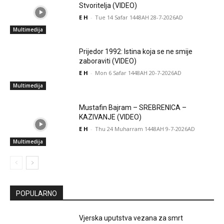
Stvoritelja (VIDEO)
E H
-
Tue 14 Safar 1448AH 28-7-2026AD
Multimedija
Prijedor 1992: Istina koja se ne smije
zaboraviti (VIDEO)
E H
-
Mon 6 Safar 1448AH 20-7-2026AD
Multimedija
Mustafin Bajram – SREBRENICA –
KAZIVANJE (VIDEO)
E H
-
Thu 24 Muharram 1448AH 9-7-2026AD
Multimedija
POPULARNO
Vjerska uputstva vezana za smrt