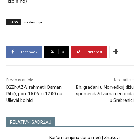
(Izbih.no)
TAGS
ekskurzija
Facebook
X
Pinterest
Previous article
Next article
DŽENAZA: rahmetli Osman
Bh. građani u Norveškoj dižu
Rihić, pon. 15.06. u 12.00 na
spomenik žrtvama genocida
Ullevål bolnici
u Srebrenici
RELATIVNI SADRŽAJ
Kur’an i smjena dana i noći | Znakovi