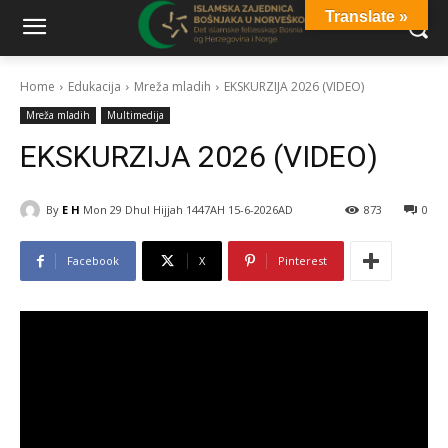
Translate »
Home
Edukacija
Mreža mladih
EKSKURZIJA 2026 (VIDEO)
Mreža mladih
Multimedija
EKSKURZIJA 2026 (VIDEO)
By
E H
Mon 29 Dhul Hijjah 1447AH 15-6-2026AD
873
0
Facebook
X
Pinterest