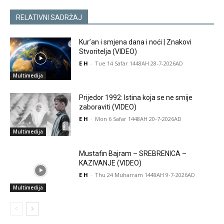
RELATIVNI SADRŽAJ
Kur’an i smjena dana i noći | Znakovi
Stvoritelja (VIDEO)
E H
-
Tue 14 Safar 1448AH 28-7-2026AD
Multimedija
Prijedor 1992: Istina koja se ne smije
zaboraviti (VIDEO)
E H
-
Mon 6 Safar 1448AH 20-7-2026AD
Multimedija
Mustafin Bajram – SREBRENICA –
KAZIVANJE (VIDEO)
E H
-
Thu 24 Muharram 1448AH 9-7-2026AD
Multimedija