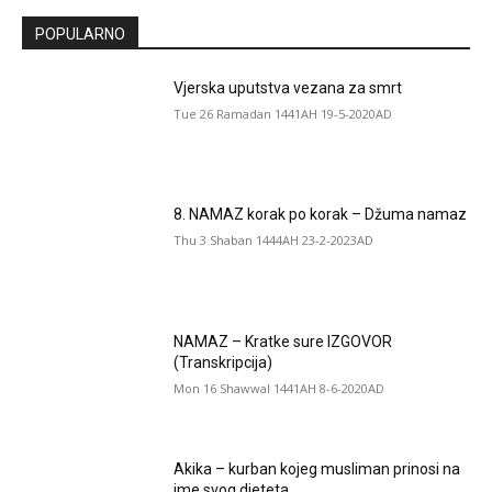
POPULARNO
Vjerska uputstva vezana za smrt
Tue 26 Ramadan 1441AH 19-5-2020AD
8. NAMAZ korak po korak – Džuma namaz
Thu 3 Shaban 1444AH 23-2-2023AD
NAMAZ – Kratke sure IZGOVOR
(Transkripcija)
Mon 16 Shawwal 1441AH 8-6-2020AD
Akika – kurban kojeg musliman prinosi na
ime svog djeteta