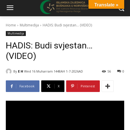
Translate »
Home
Multimedija
HADIS: Budi svjestan... (VIDEO)
Multimedija
HADIS: Budi svjestan…
(VIDEO)
By
E H
Wed 16 Muharram 1448AH 1-7-2026AD
56
0
Facebook
X
Pinterest