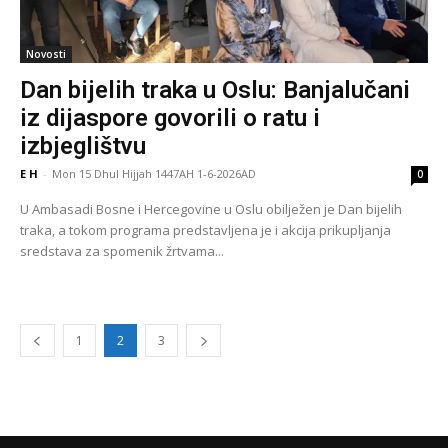
Novosti
Dan bijelih traka u Oslu: Banjalučani
iz dijaspore govorili o ratu i
izbjeglištvu
E H
-
Mon 15 Dhul Hijjah 1447AH 1-6-2026AD
0
U Ambasadi Bosne i Hercegovine u Oslu obilježen je Dan bijelih
traka, a tokom programa predstavljena je i akcija prikupljanja
sredstava za spomenik žrtvama...
1
2
3