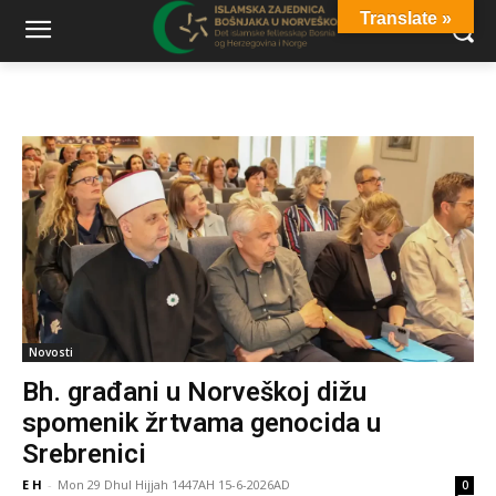
Translate »
Novosti
Bh. građani u Norveškoj dižu
spomenik žrtvama genocida u
Srebrenici
E H
-
Mon 29 Dhul Hijjah 1447AH 15-6-2026AD
0