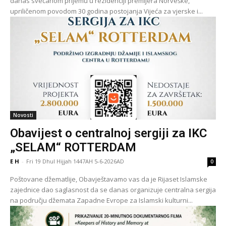
danas svečanom prijemu u rezidenciji premijera Norveške,
upriličenom povodom 30 godina postojanja Vijeća za vjerske i...
Novosti
Obavijest o centralnoj sergiji za IKC
„SELAM“ ROTTERDAM
E H
-
Fri 19 Dhul Hijjah 1447AH 5-6-2026AD
0
Poštovane džematlije, Obavještavamo vas da je Rijaset Islamske
zajednice dao saglasnost da se danas organizuje centralna sergija
na području džemata Zapadne Evrope za Islamski kulturni...