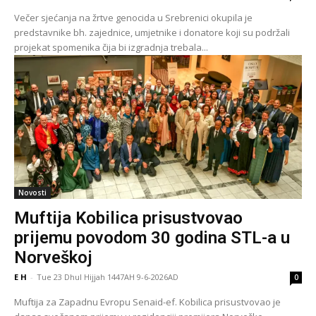
Večer sjećanja na žrtve genocida u Srebrenici okupila je
predstavnike bh. zajednice, umjetnike i donatore koji su podržali
projekat spomenika čija bi izgradnja trebala...
Novosti
Muftija Kobilica prisustvovao
prijemu povodom 30 godina STL-a u
Norveškoj
E H
-
Tue 23 Dhul Hijjah 1447AH 9-6-2026AD
0
Muftija za Zapadnu Evropu Senaid-ef. Kobilica prisustvovao je