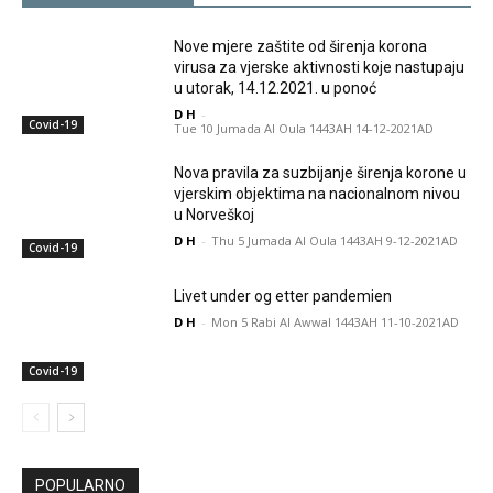
Nove mjere zaštite od širenja korona
virusa za vjerske aktivnosti koje nastupaju
u utorak, 14.12.2021. u ponoć
D H
-
Covid-19
Tue 10 Jumada Al Oula 1443AH 14-12-2021AD
Nova pravila za suzbijanje širenja korone u
vjerskim objektima na nacionalnom nivou
u Norveškoj
D H
-
Thu 5 Jumada Al Oula 1443AH 9-12-2021AD
Covid-19
Livet under og etter pandemien
D H
-
Mon 5 Rabi Al Awwal 1443AH 11-10-2021AD
Covid-19
POPULARNO