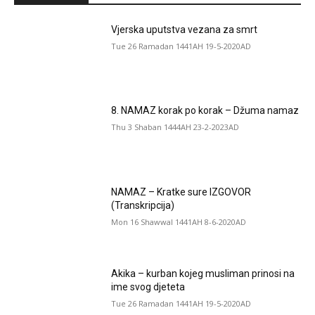
Vjerska uputstva vezana za smrt
Tue 26 Ramadan 1441AH 19-5-2020AD
8. NAMAZ korak po korak – Džuma namaz
Thu 3 Shaban 1444AH 23-2-2023AD
NAMAZ – Kratke sure IZGOVOR
(Transkripcija)
Mon 16 Shawwal 1441AH 8-6-2020AD
Akika – kurban kojeg musliman prinosi na
ime svog djeteta
Tue 26 Ramadan 1441AH 19-5-2020AD