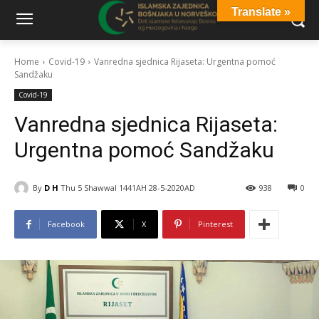
Translate »
Home
Covid-19
Vanredna sjednica Rijaseta: Urgentna pomoć
Sandžaku
Covid-19
Vanredna sjednica Rijaseta:
Urgentna pomoć Sandžaku
By
D H
Thu 5 Shawwal 1441AH 28-5-2020AD
938
0
Facebook
X
Pinterest