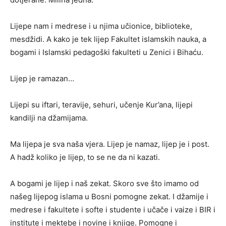
Lijepe nam i medrese i u njima učionice, biblioteke,
mesdžidi. A kako je tek lijep Fakultet islamskih nauka, a
bogami i Islamski pedagoški fakulteti u Zenici i Bihaću.
Lijep je ramazan…
Lijepi su iftari, teravije, sehuri, učenje Kur’ana, lijepi
kandilji na džamijama.
Ma lijepa je sva naša vjera. Lijep je namaz, lijep je i post.
A hadž koliko je lijep, to se ne da ni kazati.
A bogami je lijep i naš zekat. Skoro sve što imamo od
našeg lijepog islama u Bosni pomogne zekat. I džamije i
medrese i fakultete i softe i studente i učače i vaize i BIR i
institute i mektebe i novine i knjige. Pomogne i