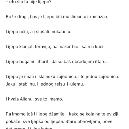
– eto šta tu nije lijepo?
Bože dragi, baš je lijepo biti musliman uz ramazan.
Lijepo učiti, a i slušati mukabelu.
Lijepo klanjati teraviju, pa makar bio i sam u kući.
Lijepo bogami i iftariti. Ja se baš obradujem iftaru.
Lijepo je imati i Islamsku zajednicu. I to jednu zajednicu.
Jaku i stabilnu. I jednog reisu-l-ulemu.
I hvala Allahu, sve to imamo.
Pa imamo još i lijepe džamije – kako se koja na televiziji
pokaže, sve ljepša od ljepše. Stare obnovljene, nove
dotjerane. Milina jedna.