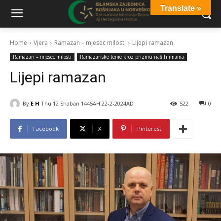
Translate »
Home
Vjera
Ramazan – mjesec milosti
Lijepi ramazan
Ramazan – mjesec milosti
Ramazanske teme kroz prizmu naših imama
Lijepi ramazan
By
E H
Thu 12 Shaban 1445AH 22-2-2024AD
522
0
Facebook
X
Pinterest