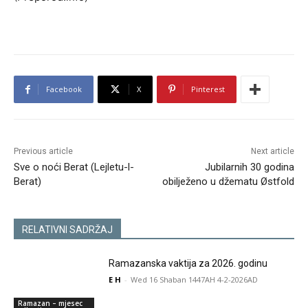
Facebook
X
Pinterest
Previous article
Next article
Sve o noći Berat (Lejletu-l-
Jubilarnih 30 godina
Berat)
obilježeno u džematu Østfold
RELATIVNI SADRŽAJ
Ramazanska vaktija za 2026. godinu
E H
-
Wed 16 Shaban 1447AH 4-2-2026AD
Ramazan – mjesec