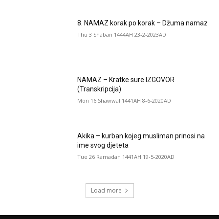
8. NAMAZ korak po korak – Džuma namaz
Thu 3 Shaban 1444AH 23-2-2023AD
NAMAZ – Kratke sure IZGOVOR
(Transkripcija)
Mon 16 Shawwal 1441AH 8-6-2020AD
Akika – kurban kojeg musliman prinosi na
ime svog djeteta
Tue 26 Ramadan 1441AH 19-5-2020AD
Load more