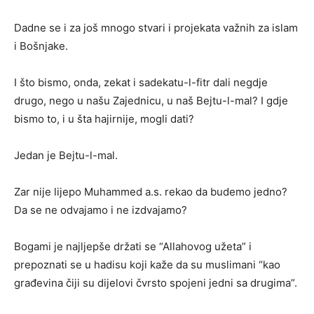
Dadne se i za još mnogo stvari i projekata važnih za islam
i Bošnjake.
I što bismo, onda, zekat i sadekatu-l-fitr dali negdje
drugo, nego u našu Zajednicu, u naš Bejtu-l-mal? I gdje
bismo to, i u šta hajirnije, mogli dati?
Jedan je Bejtu-l-mal.
Zar nije lijepo Muhammed a.s. rekao da budemo jedno?
Da se ne odvajamo i ne izdvajamo?
Bogami je najljepše držati se “Allahovog užeta” i
prepoznati se u hadisu koji kaže da su muslimani “kao
građevina čiji su dijelovi čvrsto spojeni jedni sa drugima”.