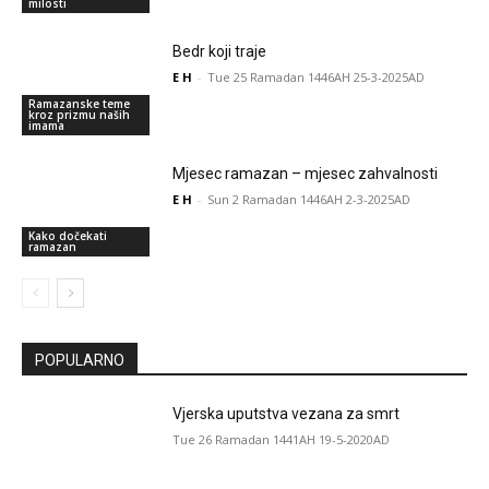
milosti
Bedr koji traje
E H
-
Tue 25 Ramadan 1446AH 25-3-2025AD
Ramazanske teme
kroz prizmu naših
imama
Mjesec ramazan – mjesec zahvalnosti
E H
-
Sun 2 Ramadan 1446AH 2-3-2025AD
Kako dočekati
ramazan
POPULARNO
Vjerska uputstva vezana za smrt
Tue 26 Ramadan 1441AH 19-5-2020AD