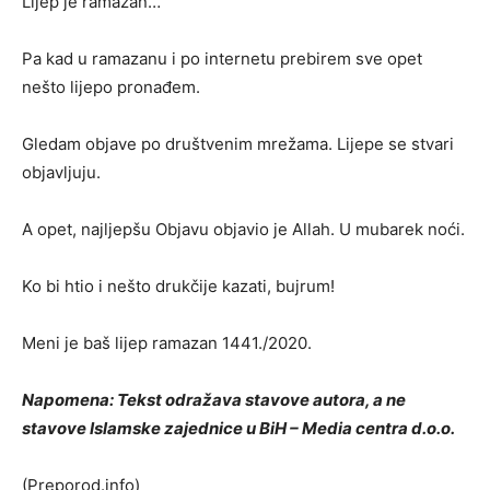
Lijep je ramazan…
Pa kad u ramazanu i po internetu prebirem sve opet
nešto lijepo pronađem.
Gledam objave po društvenim mrežama. Lijepe se stvari
objavljuju.
A opet, najljepšu Objavu objavio je Allah. U mubarek noći.
Ko bi htio i nešto drukčije kazati, bujrum!
Meni je baš lijep ramazan 1441./2020.
Napomena: Tekst odražava stavove autora, a ne
stavove Islamske zajednice u BiH – Media centra d.o.o.
(Preporod.info)