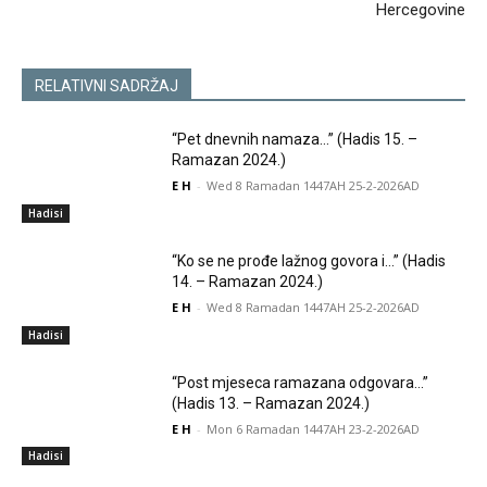
Hercegovine
RELATIVNI SADRŽAJ
“Pet dnevnih namaza…” (Hadis 15. –
Ramazan 2024.)
E H
-
Wed 8 Ramadan 1447AH 25-2-2026AD
Hadisi
“Ko se ne prođe lažnog govora i…” (Hadis
14. – Ramazan 2024.)
E H
-
Wed 8 Ramadan 1447AH 25-2-2026AD
Hadisi
“Post mjeseca ramazana odgovara…”
(Hadis 13. – Ramazan 2024.)
E H
-
Mon 6 Ramadan 1447AH 23-2-2026AD
Hadisi