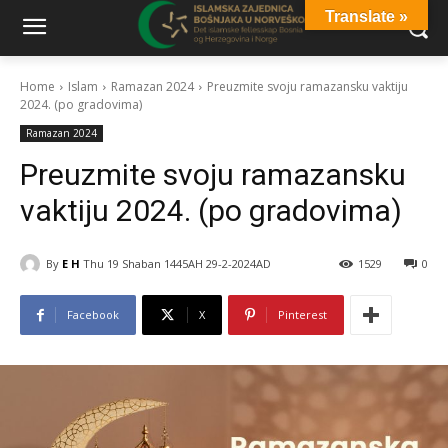
Translate »
Home
Islam
Ramazan 2024
Preuzmite svoju ramazansku vaktiju
2024. (po gradovima)
Ramazan 2024
Preuzmite svoju ramazansku
vaktiju 2024. (po gradovima)
By
E H
Thu 19 Shaban 1445AH 29-2-2024AD
1529
0
Facebook
X
Pinterest